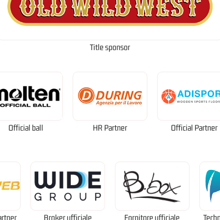
Title sponsor
Official ball
HR Partner
Official Partner
artner
Broker ufficiale
Fornitore ufficiale
Techn