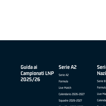
MIGLIOR UNDER 21 ADIDAS A2 APRILE '26 -
MVP ITALIANO 
NICOLAS TANFOGLIO (SELLA CENTO)
LUCA CESANA 
 B NAZIONALE
O FABRIANO)
Guida ai
Serie A2
Seri
Campionati LNP
Naz
Serie A2
2025/26
Serie B
Formula
Formul
Live Match
Live Ma
Calendario 2026-2027
Calend
Squadre 2026-2027