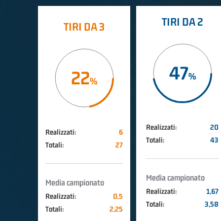
TIRI DA 2
TIRI DA 3
47
22
Realizzati:
20
Realizzati:
6
Totali:
43
Totali:
27
Media campionato
Media campionato
Realizzati:
1,67
Realizzati:
0,5
Totali:
3,58
Totali:
2,25