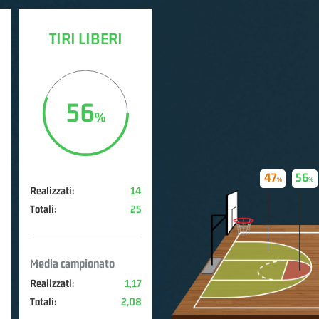
TIRI LIBERI
56
47
56
Realizzati:
14
Totali:
25
Media campionato
Realizzati:
1,17
Totali:
2,08