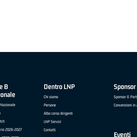
"FRATELLI BERETTA" A2 APRILE '26 -
MVP STRANIERO "FRATELLI BERETTA" A2 AP
(UEB GESTECO CIVIDALE)
'26 - STACY DAVIS (SELLA CENTO)
e B
Dentro LNP
Sponsor 
ionale
Chi siamo
Sponsor & Part
 Nazionale
Persone
Convenzioni in 
a
Albo corso dirigenti
tch
LNP Servizi
ario 2026-2027
Contatti
Eventi