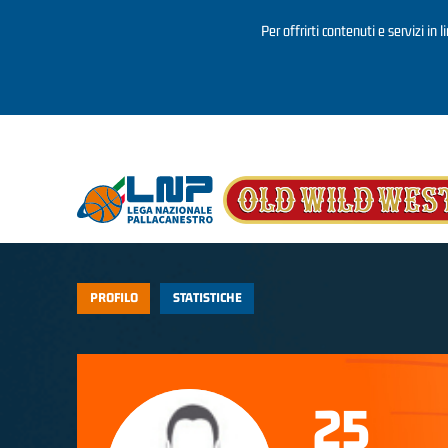
Per offrirti contenuti e servizi in 
Salta al contenuto principale
PROFILO
STATISTICHE
25