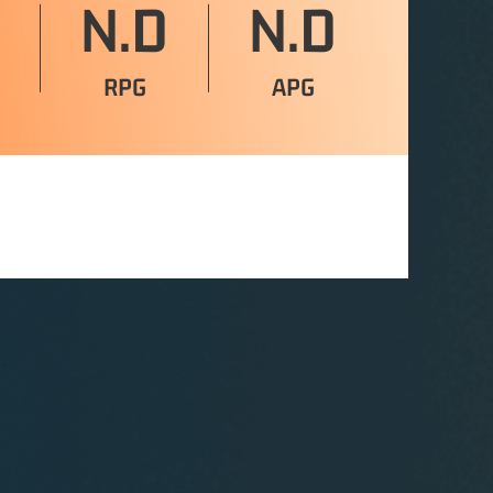
N.D
N.D
RPG
APG