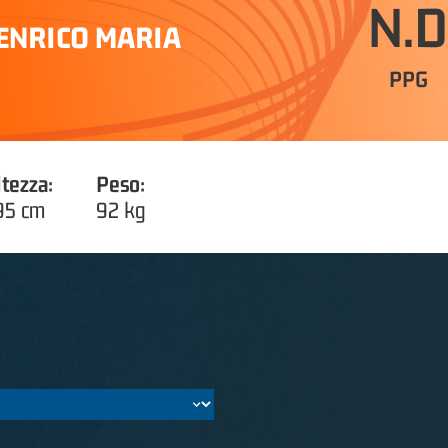
N.D
ENRICO MARIA
PPG
ltezza:
Peso:
95 cm
92 kg