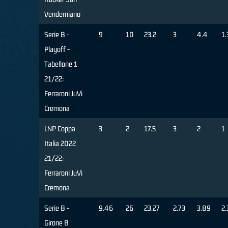
Vendemiano
Serie B -
9
10
23.2
3
4.4
1.
Playoff -
Tabellone 1
21/22:
Ferraroni JuVi
Cremona
LNP Coppa
3
2
17.5
3
2
1
Italia 2022
21/22:
Ferraroni JuVi
Cremona
Serie B -
9.46
26
23.27
2.73
3.89
2.
Girone B