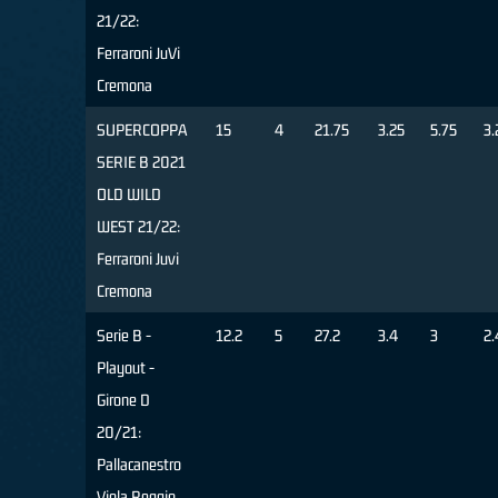
21/22:
Ferraroni JuVi
Cremona
SUPERCOPPA
15
4
21.75
3.25
5.75
3.
SERIE B 2021
OLD WILD
WEST 21/22:
Ferraroni Juvi
Cremona
Serie B -
12.2
5
27.2
3.4
3
2.
Playout -
Girone D
20/21:
Pallacanestro
Viola Reggio