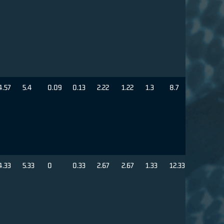
4.57
5.4
0.09
0.13
2.22
1.22
1.3
8.7
4.33
5.33
0
0.33
2.67
2.67
1.33
12.33