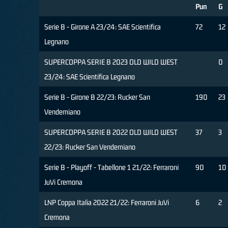
Pun
G
Serie B - Girone A 23/24: SAE Scientifica
72
12
Legnano
SUPERCOPPA SERIE B 2023 OLD WILD WEST
0
23/24: SAE Scientifica Legnano
Serie B - Girone B 22/23: Rucker San
190
23
Vendemiano
SUPERCOPPA SERIE B 2022 OLD WILD WEST
37
3
22/23: Rucker San Vendemiano
Serie B - Playoff - Tabellone 1 21/22: Ferraroni
90
10
JuVi Cremona
LNP Coppa Italia 2022 21/22: Ferraroni JuVi
6
2
Cremona