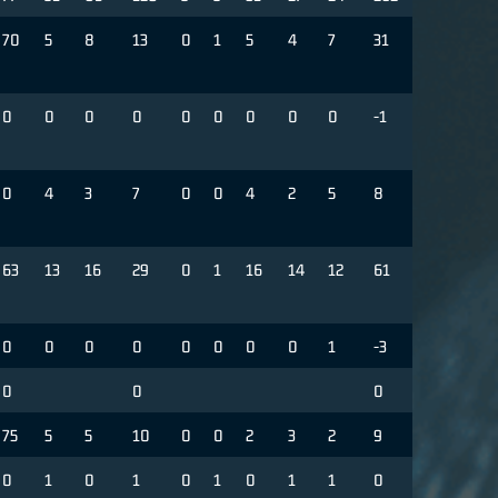
70
5
8
13
0
1
5
4
7
31
0
0
0
0
0
0
0
0
0
-1
0
4
3
7
0
0
4
2
5
8
63
13
16
29
0
1
16
14
12
61
0
0
0
0
0
0
0
0
1
-3
0
0
0
75
5
5
10
0
0
2
3
2
9
0
1
0
1
0
1
0
1
1
0