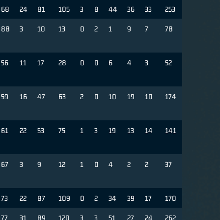
68
24
81
105
3
8
44
36
33
253
88
3
10
13
0
2
1
9
7
78
56
11
17
28
0
0
6
4
3
52
59
16
47
63
2
0
10
19
10
174
61
22
53
75
1
3
19
13
14
141
67
3
9
12
1
0
4
2
2
37
73
22
87
109
0
2
34
39
17
170
77
31
89
120
3
3
51
27
24
262