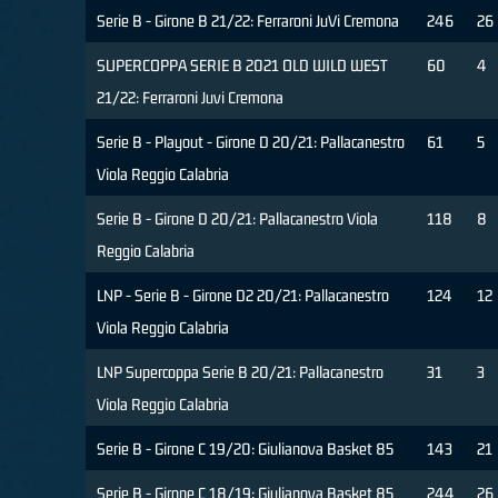
Serie B - Girone B 21/22: Ferraroni JuVi Cremona
246
26
SUPERCOPPA SERIE B 2021 OLD WILD WEST
60
4
21/22: Ferraroni Juvi Cremona
Serie B - Playout - Girone D 20/21: Pallacanestro
61
5
Viola Reggio Calabria
Serie B - Girone D 20/21: Pallacanestro Viola
118
8
Reggio Calabria
LNP - Serie B - Girone D2 20/21: Pallacanestro
124
12
Viola Reggio Calabria
LNP Supercoppa Serie B 20/21: Pallacanestro
31
3
Viola Reggio Calabria
Serie B - Girone C 19/20: Giulianova Basket 85
143
21
Serie B - Girone C 18/19: Giulianova Basket 85
244
26