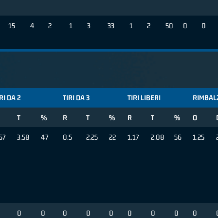
15
4
2
1
3
33
1
2
50
0
0
RI DA 2
TIRI DA 3
TIRI LIBERI
RIMBAL
T
%
R
T
%
R
T
%
O
67
3.58
47
0.5
2.25
22
1.17
2.08
56
1.25
0
0
0
0
0
0
0
0
0