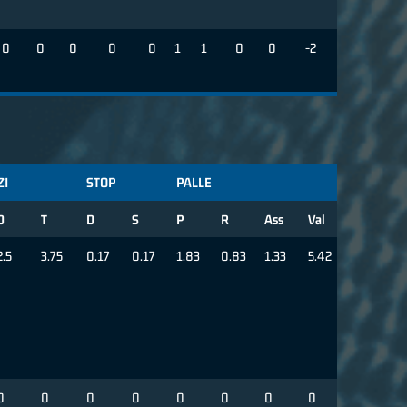
0
0
0
0
0
1
1
0
0
-2
ZI
STOP
PALLE
D
T
D
S
P
R
Ass
Val
2.5
3.75
0.17
0.17
1.83
0.83
1.33
5.42
0
0
0
0
0
0
0
0