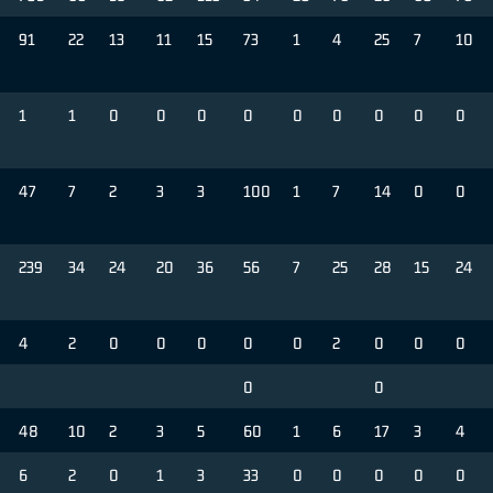
91
22
13
11
15
73
1
4
25
7
10
1
1
0
0
0
0
0
0
0
0
0
47
7
2
3
3
100
1
7
14
0
0
239
34
24
20
36
56
7
25
28
15
24
4
2
0
0
0
0
0
2
0
0
0
0
0
48
10
2
3
5
60
1
6
17
3
4
6
2
0
1
3
33
0
0
0
0
0