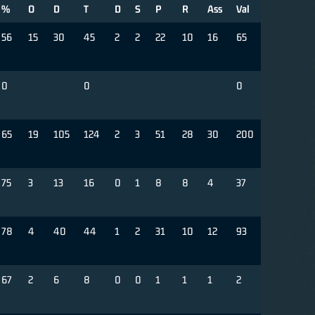
%
O
D
T
D
S
P
R
Ass
Val
56
15
30
45
2
2
22
10
16
65
0
0
0
65
19
105
124
2
3
51
28
30
200
75
3
13
16
0
1
8
8
4
37
78
4
40
44
1
2
31
10
12
93
67
2
6
8
0
0
1
1
1
2