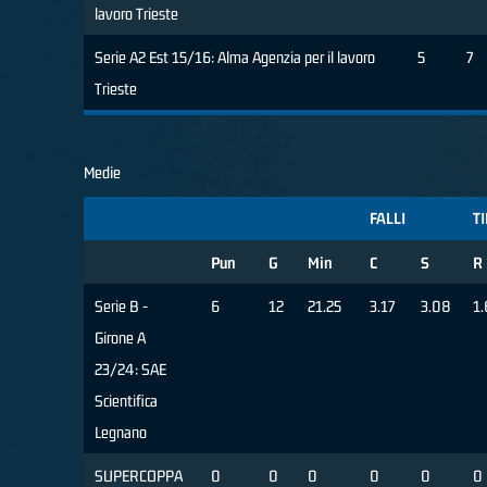
lavoro Trieste
Serie A2 Est 15/16: Alma Agenzia per il lavoro
5
7
Trieste
Medie
FALLI
TI
Pun
G
Min
C
S
R
Serie B -
6
12
21.25
3.17
3.08
1.
Girone A
23/24: SAE
Scientifica
Legnano
SUPERCOPPA
0
0
0
0
0
0