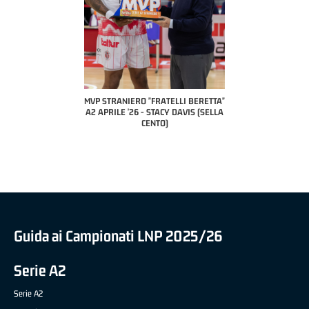
COACH OF THE MONTH
A2 APRILE '26 
PILLASTRINI (UE
CIVIDAL
O "FRATELLI BERETTA"
MVP "FRATELLI BERETTA" SAMUEL
 - STACY DAVIS (SELLA
DILAS B NAZIONALE APRILE '26 -
CENTO)
MARCO RESTELLI (TAV TREVIGLIO
BRIANZA BASKET)
Guida ai Campionati LNP 2025/26
Serie A2
Serie A2