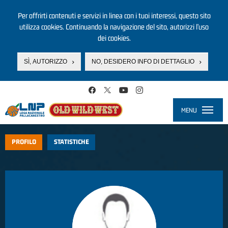
Per offrirti contenuti e servizi in linea con i tuoi interessi, questo sito
utilizza cookies. Continuando la navigazione del sito, autorizzi l’uso
dei cookies.
SÌ, AUTORIZZO
NO, DESIDERO INFO DI DETTAGLIO
Salta al contenuto principale
MENU
Toggle
navigati
PROFILO
STATISTICHE