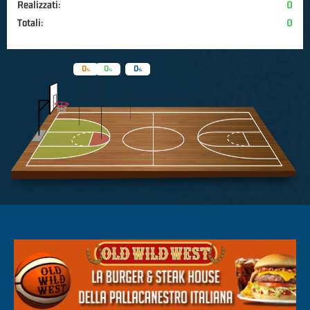
Realizzati:
0
Totali:
0
0
0
0