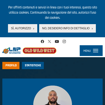
Per offrirti contenuti e servizi in linea con i tuoi interessi, questo sito
utilizza cookies. Continuando la navigazione del sito, autorizzi l’uso
dei cookies.
SÌ, AUTORIZZO
NO, DESIDERO INFO DI DETTAGLIO
Salta al contenuto principale
MENU
Toggle
navigati
PROFILO
STATISTICHE