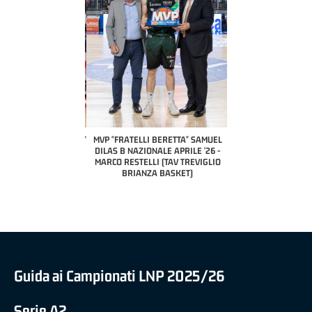
COACH OF THE MONTH
A2 APRILE '26 
PILLASTRINI (UE
CIVIDAL
O "FRATELLI BERETTA"
MVP "FRATELLI BERETTA" SAMUEL
 - STACY DAVIS (SELLA
DILAS B NAZIONALE APRILE '26 -
CENTO)
MARCO RESTELLI (TAV TREVIGLIO
BRIANZA BASKET)
Guida ai Campionati LNP 2025/26
Serie A2