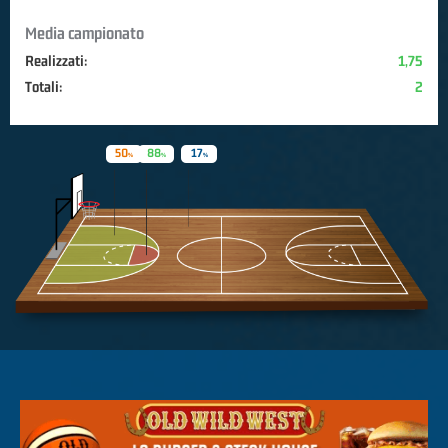
Media campionato
Realizzati:
1,75
Totali:
2
50
88
17