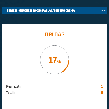
TIRI DA 3
17
Realizzati:
1
Totali:
6