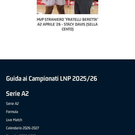
COACH OF THE MONTH
A2 APRILE '26 
PILLASTRINI (UE
CIVIDAL
O "FRATELLI BERETTA"
MVP "FRATELLI BERETTA" SAMUEL
 - STACY DAVIS (SELLA
DILAS B NAZIONALE APRILE '26 -
CENTO)
MARCO RESTELLI (TAV TREVIGLIO
BRIANZA BASKET)
Guida ai Campionati LNP 2025/26
Serie A2
Serie A2
Formula
Live Match
Calendario 2026-2027