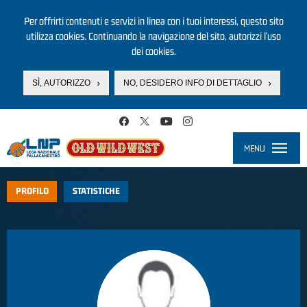
Per offrirti contenuti e servizi in linea con i tuoi interessi, questo sito
utilizza cookies. Continuando la navigazione del sito, autorizzi l’uso
dei cookies.
SÌ, AUTORIZZO
NO, DESIDERO INFO DI DETTAGLIO
Salta al contenuto principale
MENU
Toggle
navigati
PROFILO
STATISTICHE