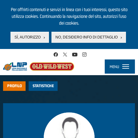
Per offrirti contenuti e servizi in linea con i tuoi interessi, questo sito
utilizza cookies. Continuando la navigazione del sito, autorizzi l’uso
dei cookies.
SÌ, AUTORIZZO
NO, DESIDERO INFO DI DETTAGLIO
Salta al contenuto principale
MENU
Toggle
navigati
PROFILO
STATISTICHE