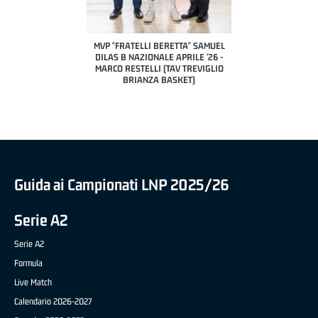
COACH OF THE MONTH
A2 APRILE '26 
PILLASTRINI (UE
CIVIDAL
O "FRATELLI BERETTA"
MVP "FRATELLI BERETTA" SAMUEL
 - STACY DAVIS (SELLA
DILAS B NAZIONALE APRILE '26 -
CENTO)
MARCO RESTELLI (TAV TREVIGLIO
BRIANZA BASKET)
Guida ai Campionati LNP 2025/26
Serie A2
Serie A2
Formula
Live Match
Calendario 2026-2027