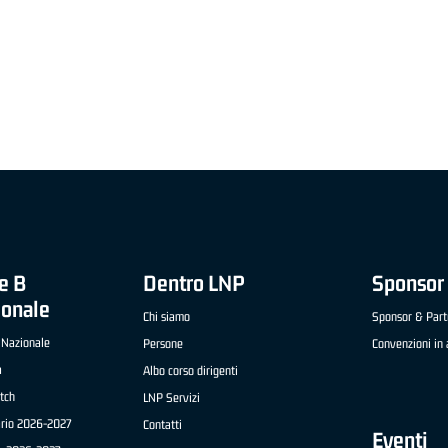
"FRATELLI BERETTA" A2 APRILE '26 -
MVP STRANIERO "FRATELLI BERETTA" A2 AP
(UEB GESTECO CIVIDALE)
'26 - STACY DAVIS (SELLA CENTO)
e B
Dentro LNP
Sponsor 
ionale
Chi siamo
Sponsor & Part
 Nazionale
Persone
Convenzioni in 
a
Albo corso dirigenti
tch
LNP Servizi
ario 2026-2027
Contatti
Eventi