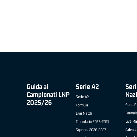
MIGLIOR UNDER 21 ADIDAS A2 APRILE '26 -
MVP ITALIANO 
NICOLAS TANFOGLIO (SELLA CENTO)
LUCA CESANA 
 B NAZIONALE
O FABRIANO)
Guida ai
Serie A2
Seri
Campionati LNP
Naz
Serie A2
2025/26
Serie B
Formula
Formul
Live Match
Live Ma
Calendario 2026-2027
Calend
Squadre 2026-2027