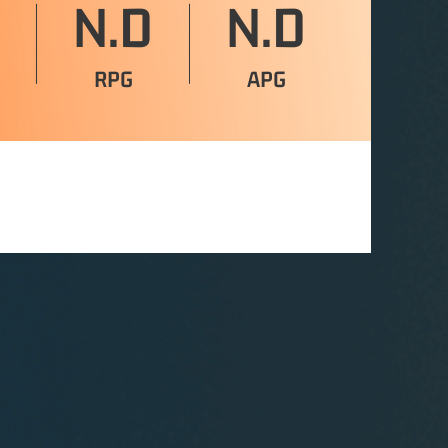
N.D
N.D
RPG
APG