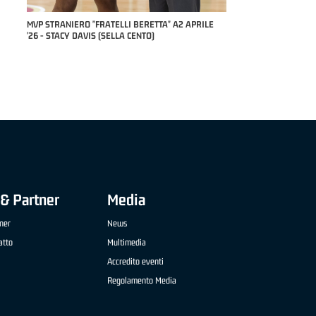
RILE
MVP "FRATELLI BERETTA" SAMUEL DILAS B
NAZIONALE APRILE '26 - MARCO RESTELLI (TAV
TREVIGLIO BRIANZA BASKET)
& Partner
Media
ner
News
atto
Multimedia
Accredito eventi
Regolamento Media