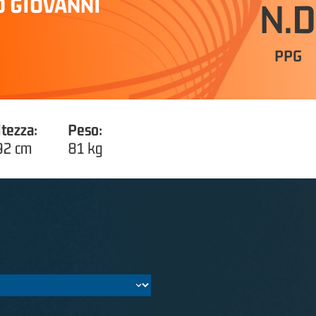
O GIOVANNI
N.D
PPG
ltezza:
Peso:
92 cm
81 kg