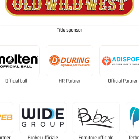
Title sponsor
Official ball
HR Partner
Official Partner
artner
Broker ufficiale
Fornitore ufficiale
Techn