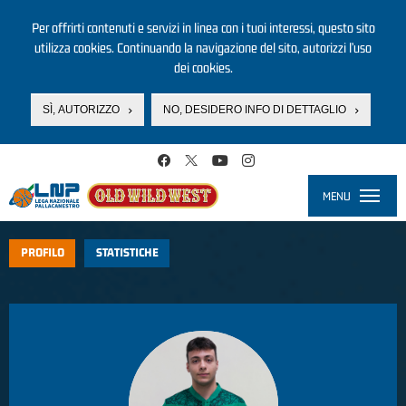
Per offrirti contenuti e servizi in linea con i tuoi interessi, questo sito
utilizza cookies. Continuando la navigazione del sito, autorizzi l’uso
dei cookies.
SÌ, AUTORIZZO
NO, DESIDERO INFO DI DETTAGLIO
Salta al contenuto principale
MENU
Toggle
navigati
PROFILO
STATISTICHE