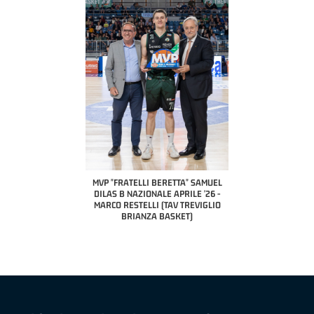
COACH OF THE MONTH
A2 APRILE '26 
PILLASTRINI (UE
CIVIDAL
O "FRATELLI BERETTA"
MVP "FRATELLI BERETTA" SAMUEL
 - STACY DAVIS (SELLA
DILAS B NAZIONALE APRILE '26 -
CENTO)
MARCO RESTELLI (TAV TREVIGLIO
BRIANZA BASKET)