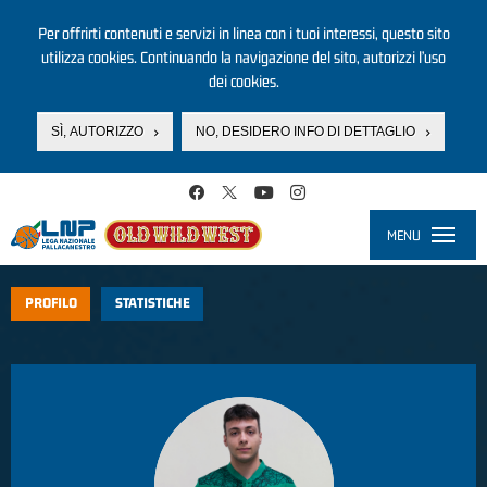
Per offrirti contenuti e servizi in linea con i tuoi interessi, questo sito
utilizza cookies. Continuando la navigazione del sito, autorizzi l’uso
dei cookies.
SÌ, AUTORIZZO
NO, DESIDERO INFO DI DETTAGLIO
Salta al contenuto principale
MENU
Toggle
navigati
PROFILO
STATISTICHE