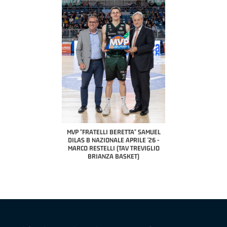
COACH OF THE MONTH
A2 APRILE '26 
PILLASTRINI (UE
CIVIDAL
O "FRATELLI BERETTA"
MVP "FRATELLI BERETTA" SAMUEL
 - STACY DAVIS (SELLA
DILAS B NAZIONALE APRILE '26 -
CENTO)
MARCO RESTELLI (TAV TREVIGLIO
BRIANZA BASKET)