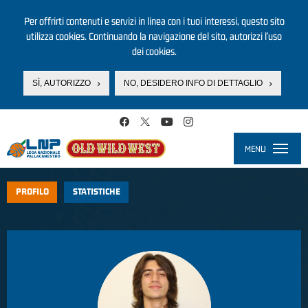
Per offrirti contenuti e servizi in linea con i tuoi interessi, questo sito
utilizza cookies. Continuando la navigazione del sito, autorizzi l’uso
dei cookies.
SÌ, AUTORIZZO
NO, DESIDERO INFO DI DETTAGLIO
Salta al contenuto principale
MENU
Toggle
navigati
PROFILO
STATISTICHE