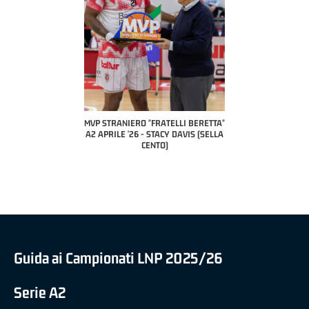
COACH OF THE MONTH
A2 APRILE '26 
PILLASTRINI (UE
CIVIDAL
O "FRATELLI BERETTA"
MVP "FRATELLI BERETTA" SAMUEL
 - STACY DAVIS (SELLA
DILAS B NAZIONALE APRILE '26 -
CENTO)
MARCO RESTELLI (TAV TREVIGLIO
BRIANZA BASKET)
Guida ai Campionati LNP 2025/26
Serie A2