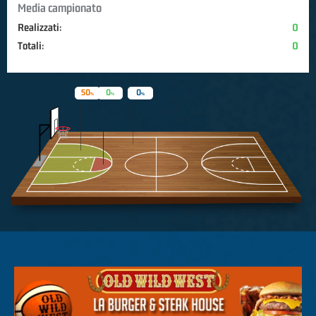
Media campionato
Realizzati:
0
Totali:
0
50
0
0