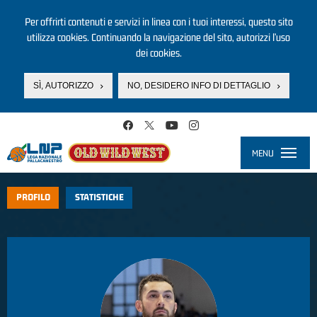
Per offrirti contenuti e servizi in linea con i tuoi interessi, questo sito
utilizza cookies. Continuando la navigazione del sito, autorizzi l’uso
dei cookies.
SÌ, AUTORIZZO
NO, DESIDERO INFO DI DETTAGLIO
Salta al contenuto principale
MENU
Toggle
navigati
PROFILO
STATISTICHE