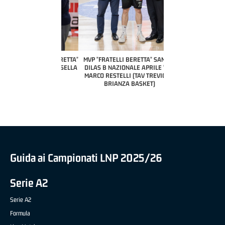
COACH OF THE MONTH
A2 APRILE '26 
PILLASTRINI (UE
CIVIDAL
O "FRATELLI BERETTA"
MVP "FRATELLI BERETTA" SAMUEL
 - STACY DAVIS (SELLA
DILAS B NAZIONALE APRILE '26 -
CENTO)
MARCO RESTELLI (TAV TREVIGLIO
BRIANZA BASKET)
Guida ai Campionati LNP 2025/26
Serie A2
Serie A2
Formula