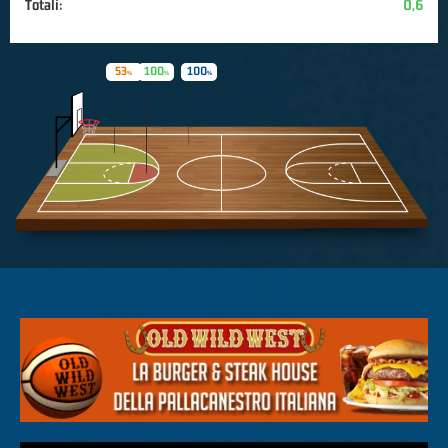
Totali:
0,6
53
100
100