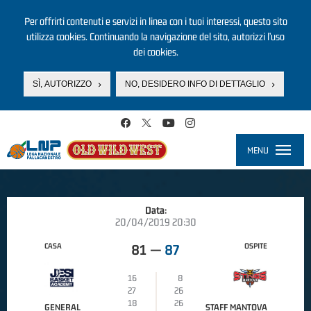
Per offrirti contenuti e servizi in linea con i tuoi interessi, questo sito
utilizza cookies. Continuando la navigazione del sito, autorizzi l’uso
dei cookies.
SÌ, AUTORIZZO
NO, DESIDERO INFO DI DETTAGLIO
Salta al contenuto principale
MENU
Toggle
navigati
Data:
20/04/2019 20:30
CASA
OSPITE
81
—
87
16
8
27
26
18
26
GENERAL
STAFF MANTOVA