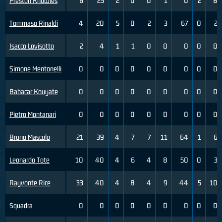
Preston Knowles
6
25
2
0
0
1
0
2
8
Tommaso Rinaldi
4
20
5
0
2
3
67
0
2
Isacco Lovisotto
2
4
1
1
0
0
0
0
0
Simone Mentonelli
0
0
0
0
0
0
0
0
0
Babacar Kouyate
0
0
0
0
0
0
0
0
0
Pietro Montanari
0
0
0
0
0
0
0
0
0
Bruno Mascolo
21
39
4
7
7
11
64
1
6
Leonardo Tote
10
40
4
6
4
8
50
0
3
Rayvonte Rice
33
40
4
8
4
9
44
5
10
Squadra
0
0
0
0
0
0
0
0
0