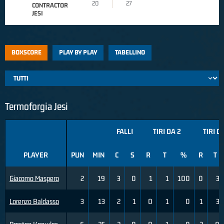
20
27
CONTRACTOR
JESI
BOXSCORE
PLAY BY PLAY
TABELLINO
Termoforgia Jesi
FALLI
TIRI DA 2
TIRI D
PLAYER
PUN
MIN
C
S
R
T
%
R
T
Giacomo Maspero
2
19
3
0
1
1
100
0
3
Lorenzo Baldasso
3
13
2
1
0
1
0
1
3