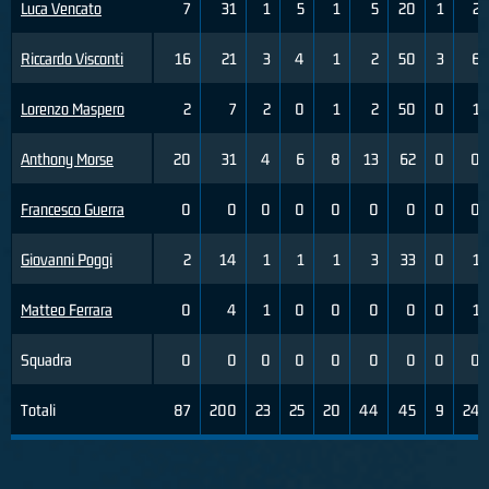
Luca Vencato
7
31
1
5
1
5
20
1
2
Riccardo Visconti
16
21
3
4
1
2
50
3
6
Lorenzo Maspero
2
7
2
0
1
2
50
0
1
Anthony Morse
20
31
4
6
8
13
62
0
0
Francesco Guerra
0
0
0
0
0
0
0
0
0
Giovanni Poggi
2
14
1
1
1
3
33
0
1
Matteo Ferrara
0
4
1
0
0
0
0
0
1
Squadra
0
0
0
0
0
0
0
0
0
Totali
87
200
23
25
20
44
45
9
24