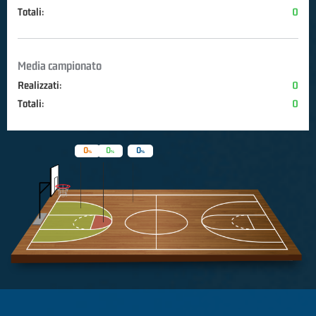
Totali:
0
Media campionato
Realizzati:
0
Totali:
0
0
0
0