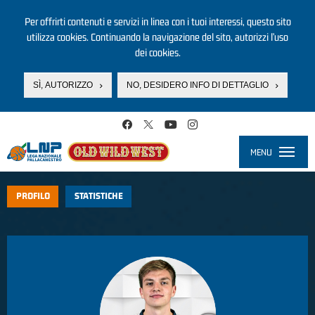
Per offrirti contenuti e servizi in linea con i tuoi interessi, questo sito
utilizza cookies. Continuando la navigazione del sito, autorizzi l’uso
dei cookies.
SÌ, AUTORIZZO
NO, DESIDERO INFO DI DETTAGLIO
Salta al contenuto principale
MENU
Toggle
navigati
PROFILO
STATISTICHE