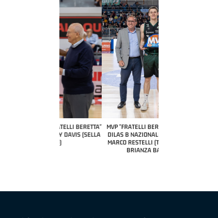
COACH OF THE MONTH
A2 APRILE '26 
PILLASTRINI (UE
CIVIDAL
O "FRATELLI BERETTA"
MVP "FRATELLI BERETTA" SAMUEL
 - STACY DAVIS (SELLA
DILAS B NAZIONALE APRILE '26 -
CENTO)
MARCO RESTELLI (TAV TREVIGLIO
BRIANZA BASKET)