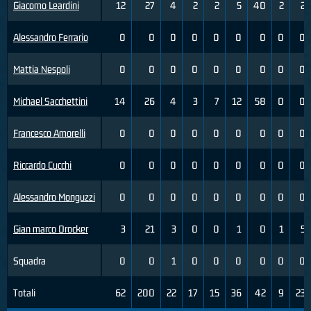
Giacomo Leardini
12
27
4
2
2
5
40
2
2
Alessandro Ferrario
0
0
0
0
0
0
0
0
0
Mattia Nespoli
0
0
0
0
0
0
0
0
0
Michael Sacchettini
14
26
4
3
7
12
58
0
0
Francesco Amorelli
0
0
0
0
0
0
0
0
0
Riccardo Cucchi
0
0
0
0
0
0
0
0
0
Alessandro Monguzzi
0
0
0
0
0
0
0
0
0
Gian marco Drocker
3
21
3
0
0
1
0
1
5
Squadra
0
0
1
0
0
0
0
0
0
Totali
62
200
22
17
15
36
42
9
23