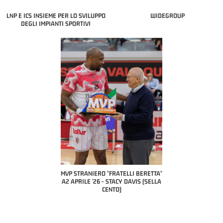
LNP E ICS INSIEME PER LO SVILUPPO
WIDEGROUP
DEGLI IMPIANTI SPORTIVI
COAC
P
MVP STRANIERO "FRATELLI BERETTA"
MVP "FRATELLI BERETTA" SAMUEL
A2 APRILE '26 - STACY DAVIS (SELLA
DILAS B NAZIONALE APRILE '26 -
CENTO)
MARCO RESTELLI (TAV TREVIGLIO
BRIANZA BASKET)