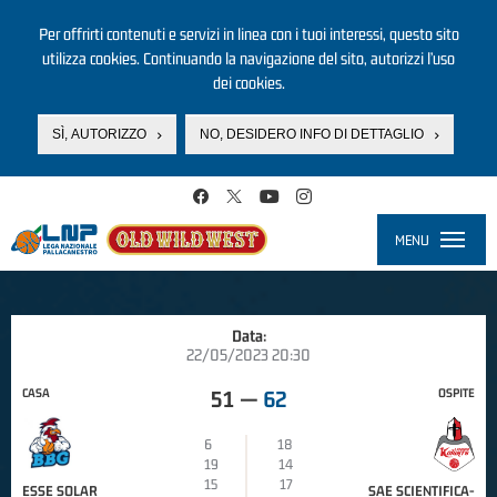
Per offrirti contenuti e servizi in linea con i tuoi interessi, questo sito
utilizza cookies. Continuando la navigazione del sito, autorizzi l’uso
dei cookies.
SÌ, AUTORIZZO
NO, DESIDERO INFO DI DETTAGLIO
Salta al contenuto principale
MENU
Toggle
navigati
Data:
22/05/2023 20:30
CASA
OSPITE
51
—
62
6
18
19
14
15
17
ESSE SOLAR
SAE SCIENTIFICA-