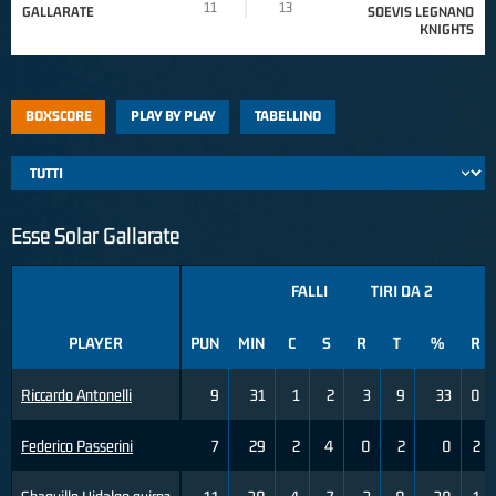
11
13
GALLARATE
SOEVIS LEGNANO
KNIGHTS
BOXSCORE
PLAY BY PLAY
TABELLINO
Esse Solar Gallarate
FALLI
TIRI DA 2
T
PLAYER
PUN
MIN
C
S
R
T
%
R
Riccardo Antonelli
9
31
1
2
3
9
33
0
Federico Passerini
7
29
2
4
0
2
0
2