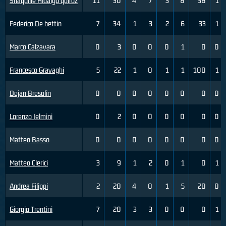
Shaquille Hidalgo quiroz
11
30
4
7
3
8
38
1
Federico De bettin
7
34
1
3
2
6
33
1
Marco Calzavara
0
3
0
0
0
1
0
0
Francesco Gravaghi
5
22
1
0
1
1
100
1
Dejan Bresolin
0
0
0
0
0
0
0
0
Lorenzo Ielmini
0
2
0
0
0
0
0
0
Matteo Basso
0
0
0
0
0
0
0
0
Matteo Clerici
3
9
1
2
0
1
0
1
Andrea Filippi
2
20
4
0
1
5
20
0
Giorgio Trentini
7
20
3
3
0
0
0
1