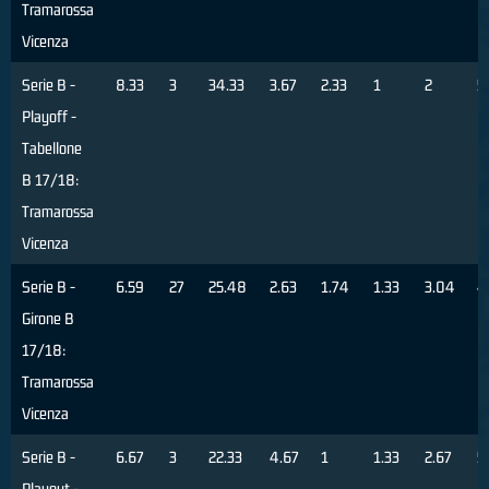
Tramarossa
Vicenza
Serie B -
8.33
3
34.33
3.67
2.33
1
2
5
Playoff -
Tabellone
B 17/18:
Tramarossa
Vicenza
Serie B -
6.59
27
25.48
2.63
1.74
1.33
3.04
4
Girone B
17/18:
Tramarossa
Vicenza
Serie B -
6.67
3
22.33
4.67
1
1.33
2.67
5
Playout -