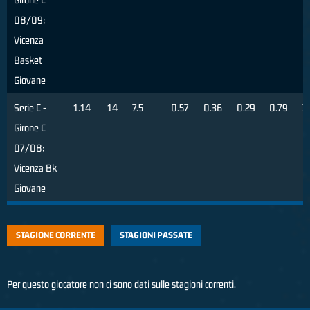
08/09:
Vicenza
Basket
Giovane
Serie C -
1.14
14
7.5
0.57
0.36
0.29
0.79
3
Girone C
07/08:
Vicenza Bk
Giovane
STAGIONE CORRENTE
STAGIONI PASSATE
Per questo giocatore non ci sono dati sulle stagioni correnti.