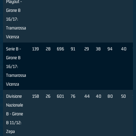
Playout -
Girone B
16/17:
Tramarossa
Vicenza
Serie B -
139
28
696
91
29
38
94
40
1
Girone B
16/17:
Tramarossa
Vicenza
Divisione
158
26
601
76
44
40
80
50
1
Nazionale
B - Girone
B 11/12:
Zepa