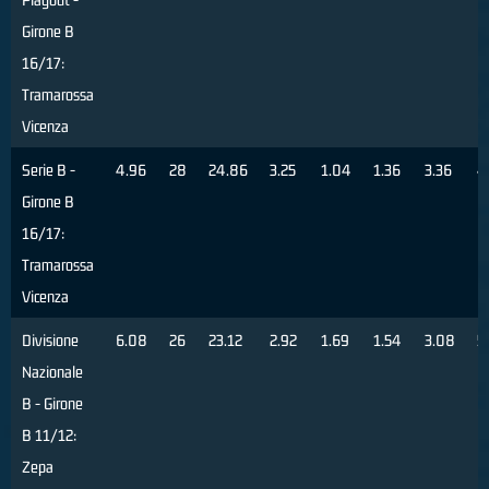
Girone B
16/17:
Tramarossa
Vicenza
Serie B -
4.96
28
24.86
3.25
1.04
1.36
3.36
4
Girone B
16/17:
Tramarossa
Vicenza
Divisione
6.08
26
23.12
2.92
1.69
1.54
3.08
5
Nazionale
B - Girone
B 11/12:
Zepa