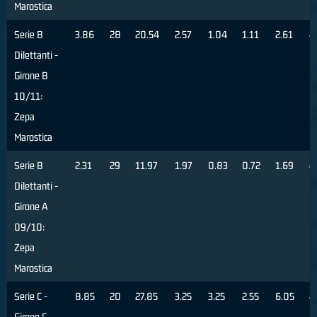
Marostica
Serie B
3.86
28
20.54
2.57
1.04
1.11
2.61
4
Dilettanti -
Girone B
10/11:
Zepa
Marostica
Serie B
2.31
29
11.97
1.97
0.83
0.72
1.69
4
Dilettanti -
Girone A
09/10:
Zepa
Marostica
Serie C -
8.85
20
27.85
3.25
3.25
2.55
6.05
4
Girone C