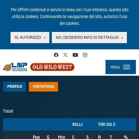
Per offrirti contenuti e servizi in linea con i tuoi interessi, questo sito
utilizza cookies. Continuando la navigazione del sito, autorizzi l’uso
dei cookies.
SÌ, AUTORIZZO
NO, DESIDERO INFO DI DETTAGLIO
Salta al contenuto principale
MENU
Toggle
navigati
PROFILO
STATISTICHE
Totali
FALLI
TIRI DA 2
T
Pun
G
Min
C
S
R
T
%
R