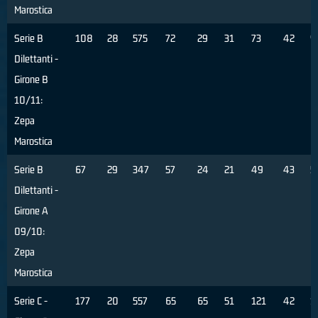
Marostica
Serie B
108
28
575
72
29
31
73
42
9
Dilettanti -
Girone B
10/11:
Zepa
Marostica
Serie B
67
29
347
57
24
21
49
43
5
Dilettanti -
Girone A
09/10:
Zepa
Marostica
Serie C -
177
20
557
65
65
51
121
42
1