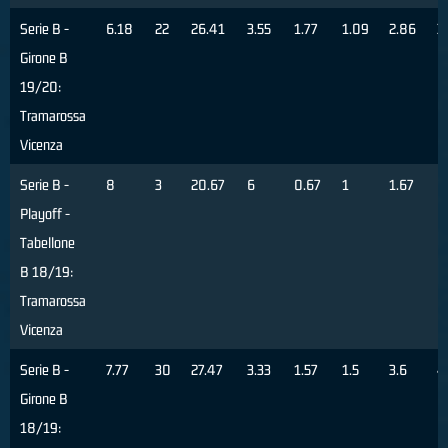
Serie B -
6.18
22
26.41
3.55
1.77
1.09
2.86
3
Girone B
19/20:
Tramarossa
Vicenza
Serie B -
8
3
20.67
6
0.67
1
1.67
6
Playoff -
Tabellone
B 18/19:
Tramarossa
Vicenza
Serie B -
7.77
30
27.47
3.33
1.57
1.5
3.6
4
Girone B
18/19: