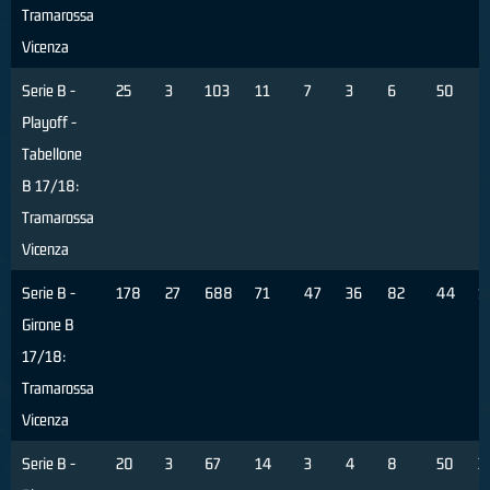
Tramarossa
Vicenza
Serie B -
25
3
103
11
7
3
6
50
6
Playoff -
Tabellone
B 17/18:
Tramarossa
Vicenza
Serie B -
178
27
688
71
47
36
82
44
1
Girone B
17/18:
Tramarossa
Vicenza
Serie B -
20
3
67
14
3
4
8
50
3