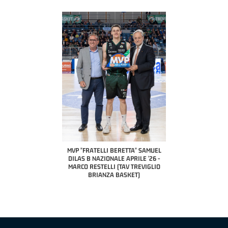
COACH OF THE MONTH
A2 APRILE '26 
PILLASTRINI (UE
CIVIDAL
O "FRATELLI BERETTA"
MVP "FRATELLI BERETTA" SAMUEL
 - STACY DAVIS (SELLA
DILAS B NAZIONALE APRILE '26 -
CENTO)
MARCO RESTELLI (TAV TREVIGLIO
BRIANZA BASKET)