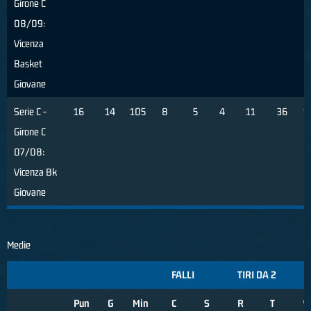
Girone C
08/09:
Vicenza
Basket
Giovane
Serie C -
16
14
105
8
5
4
11
36
1
Girone C
07/08:
Vicenza Bk
Giovane
Medie
FALLI
TIRI DA 2
Pun
G
Min
C
S
R
T