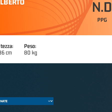
ALBERTO
N.D
PPG
ltezza:
Peso:
86 cm
80 kg