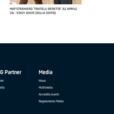
RILE
MVP "FRATELLI BERETTA" SAMUEL DILAS B
NAZIONALE APRILE '26 - MARCO RESTELLI (TAV
TREVIGLIO BRIANZA BASKET)
& Partner
Media
ner
News
atto
Multimedia
Accredito eventi
Regolamento Media