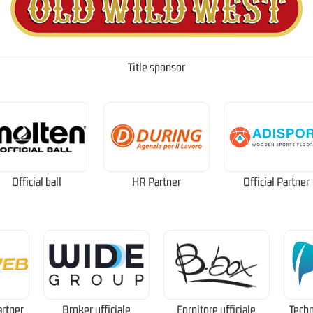
Title sponsor
Official ball
HR Partner
Official Partner
artner
Broker ufficiale
Fornitore ufficiale
Techn