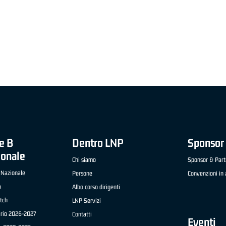
"FRATELLI BERETTA" A2 APRILE '26 -
MVP STRANIERO "FRATELLI BERETTA" A2 AP
(UEB GESTECO CIVIDALE)
'26 - STACY DAVIS (SELLA CENTO)
e B
Dentro LNP
Sponsor 
ionale
Chi siamo
Sponsor & Part
 Nazionale
Persone
Convenzioni in 
a
Albo corso dirigenti
tch
LNP Servizi
ario 2026-2027
Contatti
Eventi