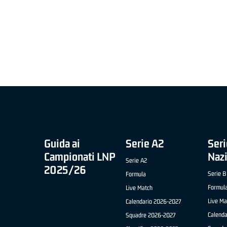
MIGLIOR UNDER 21 ADIDAS A2 APRILE '26 -
MVP ITALIANO 
NICOLAS TANFOGLIO (SELLA CENTO)
LUCA CESANA 
 B NAZIONALE
O FABRIANO)
Guida ai
Serie A2
Seri
Campionati LNP
Naz
Serie A2
2025/26
Serie B
Formula
Formul
Live Match
Live Ma
Calendario 2026-2027
Calend
Squadre 2026-2027