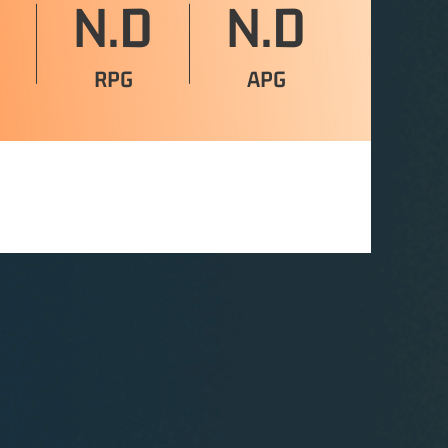
N.D
N.D
RPG
APG