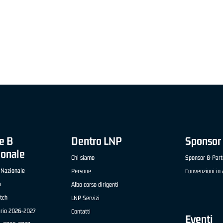
"FRATELLI BERETTA" A2 APRILE '26 -
MVP STRANIERO "FRATELLI BERETTA" A2 AP
(UEB GESTECO CIVIDALE)
'26 - STACY DAVIS (SELLA CENTO)
e B
Dentro LNP
Sponsor 
ionale
Chi siamo
Sponsor & Part
 Nazionale
Persone
Convenzioni in 
a
Albo corso dirigenti
tch
LNP Servizi
ario 2026-2027
Contatti
Eventi