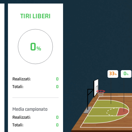
TIRI LIBERI
0
33
0
Realizzati:
0
Totali:
0
Media campionato
Realizzati:
0
Totali:
0