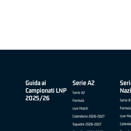
MIGLIOR UNDER 21 ADIDAS A2 APRILE '26 -
MVP ITALIANO 
NICOLAS TANFOGLIO (SELLA CENTO)
LUCA CESANA 
 B NAZIONALE
O FABRIANO)
Guida ai
Serie A2
Seri
Campionati LNP
Naz
Serie A2
2025/26
Serie B
Formula
Formul
Live Match
Live Ma
Calendario 2026-2027
Calend
Squadre 2026-2027