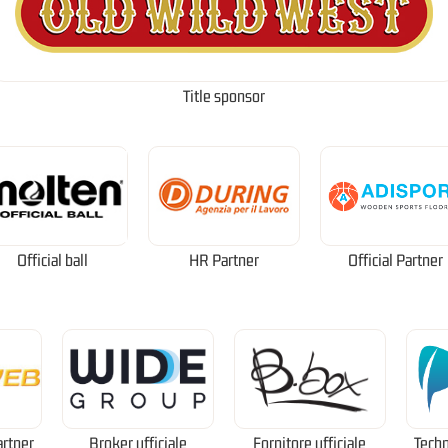
Title sponsor
Official ball
HR Partner
Official Partner
artner
Broker ufficiale
Fornitore ufficiale
Techn