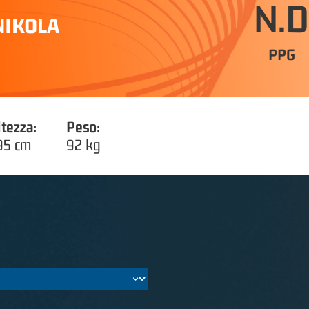
N.D
NIKOLA
PPG
ltezza:
Peso:
95 cm
92 kg