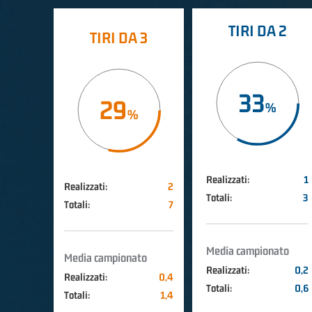
TIRI DA 2
TIRI DA 3
33
29
Realizzati:
1
Realizzati:
2
Totali:
3
Totali:
7
Media campionato
Media campionato
Realizzati:
0,2
Realizzati:
0,4
Totali:
0,6
Totali:
1,4