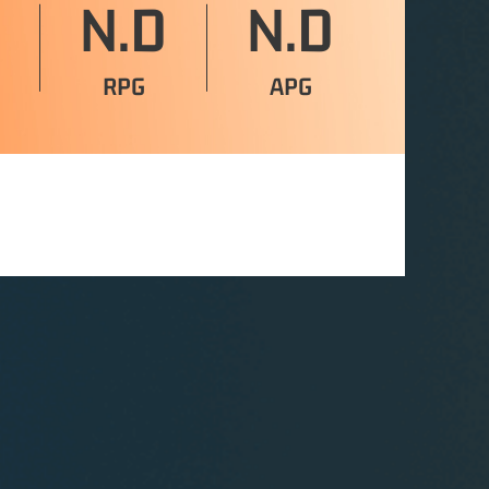
N.D
N.D
RPG
APG