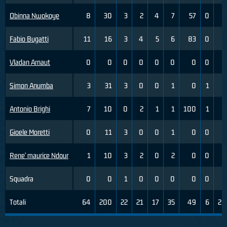
Obinna Nwokoye
8
30
3
2
4
7
57
0
0
Fabio Bugatti
11
16
3
4
5
6
83
0
0
Vladan Arnaut
0
0
0
0
0
0
0
0
0
Simon Anumba
3
31
3
0
0
1
0
1
2
Antonio Brighi
7
10
0
2
1
1
100
1
2
Gioele Moretti
0
11
3
0
0
1
0
0
0
Rene’ maurice Ndour
1
10
3
2
0
2
0
0
0
Squadra
0
0
1
0
0
0
0
0
0
Totali
64
200
22
21
17
35
49
6
20