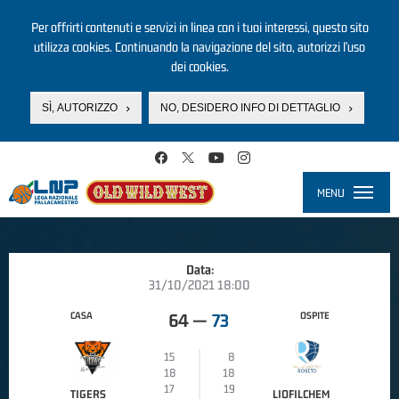
Per offrirti contenuti e servizi in linea con i tuoi interessi, questo sito
utilizza cookies. Continuando la navigazione del sito, autorizzi l’uso
dei cookies.
SÌ, AUTORIZZO
NO, DESIDERO INFO DI DETTAGLIO
Salta al contenuto principale
MENU
Toggle
navigati
Data:
31/10/2021 18:00
CASA
OSPITE
64
—
73
15
8
18
18
17
19
TIGERS
LIOFILCHEM