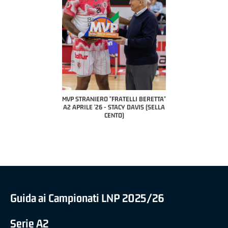
COACH OF THE MO
A2 APRILE '2
PILLASTRINI 
CIVID
ERO "FRATELLI BERETTA"
MVP "FRATELLI BERETTA" SAMUEL
'26 - STACY DAVIS (SELLA
DILAS B NAZIONALE APRILE '26 -
CENTO)
MARCO RESTELLI (TAV TREVIGLIO
BRIANZA BASKET)
Guida ai Campionati LNP 2025/26
Serie A2