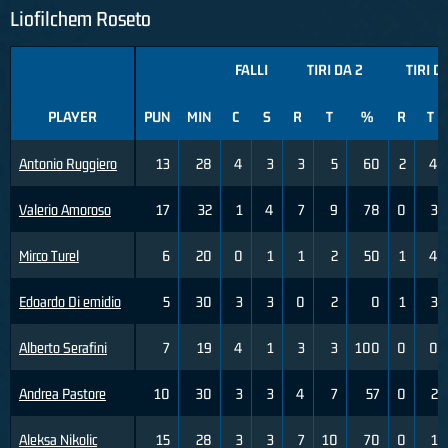
Liofilchem Roseto
FALLI
TIRI DA 2
TIRI D
PLAYER
PUN
MIN
C
S
R
T
%
R
T
Antonio Ruggiero
13
28
4
3
3
5
60
2
4
Valerio Amoroso
17
32
1
4
7
9
78
0
3
Mirco Turel
6
20
0
1
1
2
50
1
4
Edoardo Di emidio
5
30
3
3
0
2
0
1
3
Alberto Serafini
7
19
4
1
3
3
100
0
0
Andrea Pastore
10
30
3
3
4
7
57
0
2
Aleksa Nikolic
15
28
3
3
7
10
70
0
1