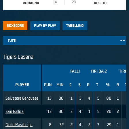
14
28
ROMAGNA
ROSETO
BOXSCORE
PLAY BY PLAY
TABELLINO
Tigers Cesena
FALLI
TIRI DA 2
TIRI 
PLAYER
PUN
MIN
C
S
R
T
%
R
T
Salvatore Genovese
13
30
1
3
4
5
80
1
6
Ezio Gallizzi
13
30
3
4
1
5
20
2
5
Giulio Mascherpa
8
32
2
4
2
7
29
1
5