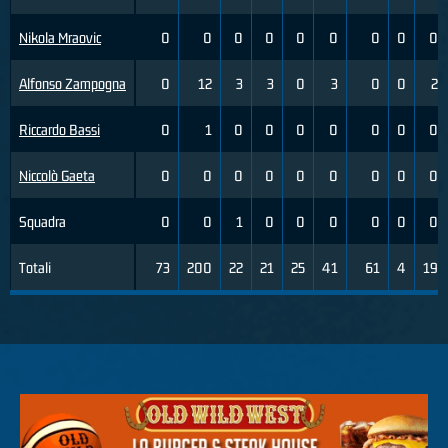
Nikola Mraovic
0
0
0
0
0
0
0
0
0
Alfonso Zampogna
0
12
3
3
0
3
0
0
2
Riccardo Bassi
0
1
0
0
0
0
0
0
0
Niccolò Gaeta
0
0
0
0
0
0
0
0
0
Squadra
0
0
1
0
0
0
0
0
0
Totali
73
200
22
21
25
41
61
4
19