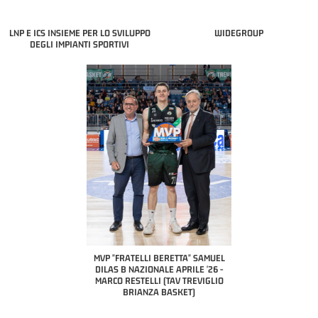
LNP E ICS INSIEME PER LO SVILUPPO
WIDEGROUP
DEGLI IMPIANTI SPORTIVI
COACH OF THE MONTH
A2 APRILE '26 
PILLASTRINI (UE
CIVIDAL
O "FRATELLI BERETTA"
MVP "FRATELLI BERETTA" SAMUEL
 - STACY DAVIS (SELLA
DILAS B NAZIONALE APRILE '26 -
CENTO)
MARCO RESTELLI (TAV TREVIGLIO
BRIANZA BASKET)