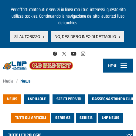
Per offrirti contenuti e servizi in linea con i tuoi interessi, questo sito
utilizza cookies. Continuando la navigazione del sito, autorizzi l’uso
dei cookies.
SÌ, AUTORIZZO
NO, DESIDERO INFO DI DETTAGLIO
Salta al contenuto principale
MENU
Toggle
navigati
Media
News
NEWS
LNPILLOLE
SCELTI PER VOI
RASSEGNA STAMPA CLUB
TUTTI GLI ARTICOLI
SERIE A2
SERIE B
LNP NEWS