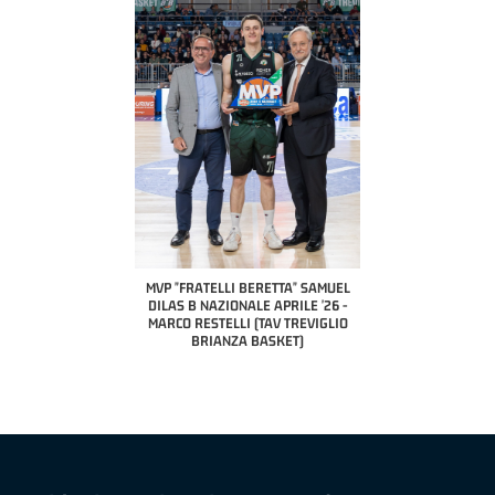
COACH OF THE MONTH
A2 APRILE '26 
PILLASTRINI (UE
CIVIDAL
O "FRATELLI BERETTA"
MVP "FRATELLI BERETTA" SAMUEL
 - STACY DAVIS (SELLA
DILAS B NAZIONALE APRILE '26 -
CENTO)
MARCO RESTELLI (TAV TREVIGLIO
BRIANZA BASKET)