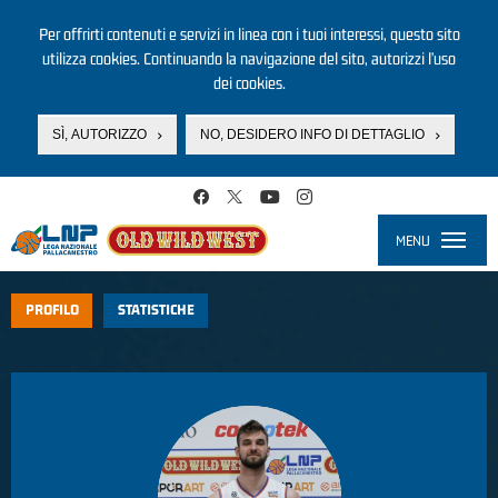
Per offrirti contenuti e servizi in linea con i tuoi interessi, questo sito
utilizza cookies. Continuando la navigazione del sito, autorizzi l’uso
dei cookies.
SÌ, AUTORIZZO
NO, DESIDERO INFO DI DETTAGLIO
Salta al contenuto principale
MENU
Toggle
navigati
PROFILO
STATISTICHE