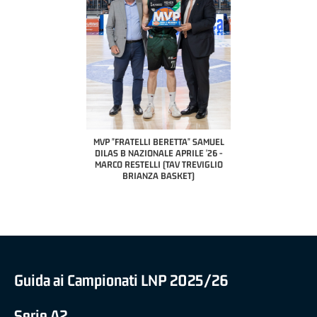
COACH OF THE MONTH
A2 APRILE '26 
PILLASTRINI (UE
CIVIDAL
O "FRATELLI BERETTA"
MVP "FRATELLI BERETTA" SAMUEL
 - STACY DAVIS (SELLA
DILAS B NAZIONALE APRILE '26 -
CENTO)
MARCO RESTELLI (TAV TREVIGLIO
BRIANZA BASKET)
Guida ai Campionati LNP 2025/26
Serie A2