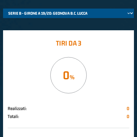
TIRI DA 3
0
Realizzati:
0
Totali:
0