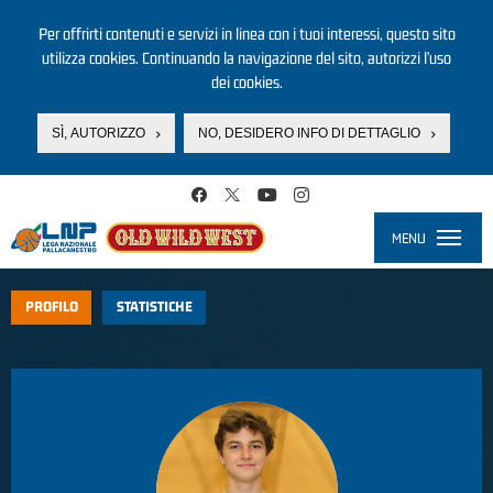
Per offrirti contenuti e servizi in linea con i tuoi interessi, questo sito
utilizza cookies. Continuando la navigazione del sito, autorizzi l’uso
dei cookies.
SÌ, AUTORIZZO
NO, DESIDERO INFO DI DETTAGLIO
Salta al contenuto principale
MENU
Toggle
navigati
PROFILO
STATISTICHE