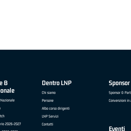
"FRATELLI BERETTA" A2 APRILE '26 -
MVP STRANIERO "FRATELLI BERETTA" A2 AP
(UEB GESTECO CIVIDALE)
'26 - STACY DAVIS (SELLA CENTO)
e B
Dentro LNP
Sponsor 
ionale
Chi siamo
Sponsor & Part
 Nazionale
Persone
Convenzioni in 
a
Albo corso dirigenti
tch
LNP Servizi
ario 2026-2027
Contatti
Eventi