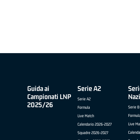
MIGLIOR UNDER 21 ADIDAS A2 APRILE '26 -
MVP ITALIANO 
NICOLAS TANFOGLIO (SELLA CENTO)
LUCA CESANA 
 B NAZIONALE
O FABRIANO)
Guida ai
Serie A2
Seri
Campionati LNP
Naz
Serie A2
2025/26
Serie B
Formula
Formul
Live Match
Live Ma
Calendario 2026-2027
Calend
Squadre 2026-2027