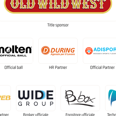
Title sponsor
Official ball
HR Partner
Official Partner
artner
Broker ufficiale
Fornitore ufficiale
Techn