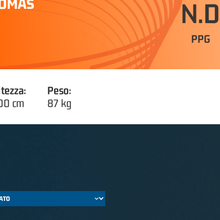
HOMAS
N.D
PPG
ltezza:
Peso:
00 cm
87 kg