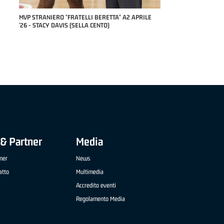
RILE
MVP "FRATELLI BERETTA" SAMUEL DILAS B
NAZIONALE APRILE '26 - MARCO RESTELLI (TAV
TREVIGLIO BRIANZA BASKET)
& Partner
Media
ner
News
atto
Multimedia
Accredito eventi
Regolamento Media