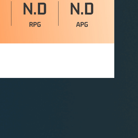
N.D
N.D
RPG
APG