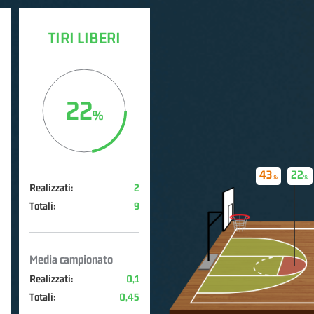
TIRI LIBERI
22
43
22
Realizzati:
2
Totali:
9
Media campionato
Realizzati:
0,1
Totali:
0,45