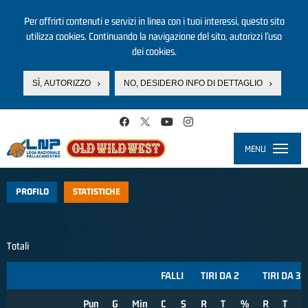
Per offrirti contenuti e servizi in linea con i tuoi interessi, questo sito
utilizza cookies. Continuando la navigazione del sito, autorizzi l’uso
dei cookies.
SÌ, AUTORIZZO
NO, DESIDERO INFO DI DETTAGLIO
Salta al contenuto principale
MENU
Toggle
navigati
PROFILO
STATISTICHE
Totali
FALLI
TIRI DA 2
TIRI DA 3
Pun
G
Min
C
S
R
T
%
R
T