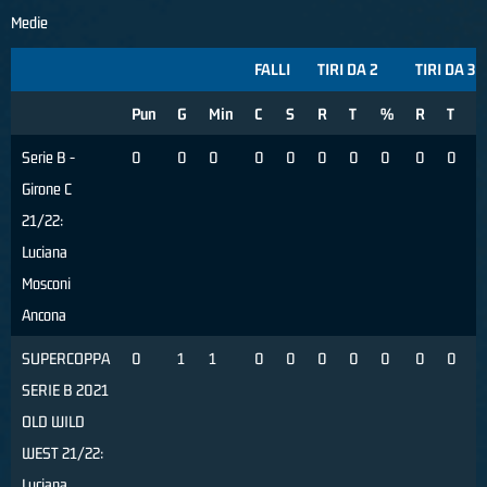
Medie
FALLI
TIRI DA 2
TIRI DA 3
Pun
G
Min
C
S
R
T
%
R
T
Serie B -
0
0
0
0
0
0
0
0
0
0
Girone C
21/22:
Luciana
Mosconi
Ancona
SUPERCOPPA
0
1
1
0
0
0
0
0
0
0
SERIE B 2021
OLD WILD
WEST 21/22:
Luciana