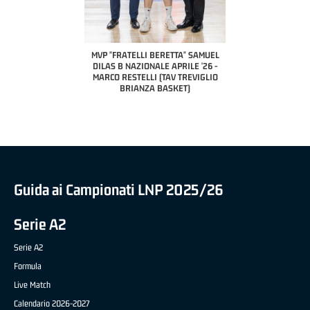
COACH OF THE MONTH
A2 APRILE '26 
PILLASTRINI (UE
CIVIDAL
O "FRATELLI BERETTA"
MVP "FRATELLI BERETTA" SAMUEL
 - STACY DAVIS (SELLA
DILAS B NAZIONALE APRILE '26 -
CENTO)
MARCO RESTELLI (TAV TREVIGLIO
BRIANZA BASKET)
Guida ai Campionati LNP 2025/26
Serie A2
Serie A2
Formula
Live Match
Calendario 2026-2027