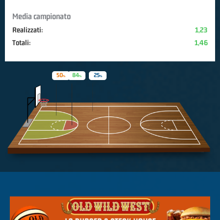
Media campionato
Realizzati:
1,23
Totali:
1,46
50
84
25