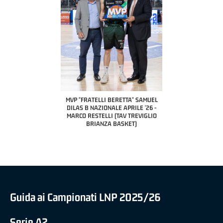
COACH OF THE MONTH
A2 APRILE '26 
PILLASTRINI (UE
CIVIDAL
O "FRATELLI BERETTA"
MVP "FRATELLI BERETTA" SAMUEL
 - STACY DAVIS (SELLA
DILAS B NAZIONALE APRILE '26 -
CENTO)
MARCO RESTELLI (TAV TREVIGLIO
BRIANZA BASKET)
Guida ai Campionati LNP 2025/26
Serie A2