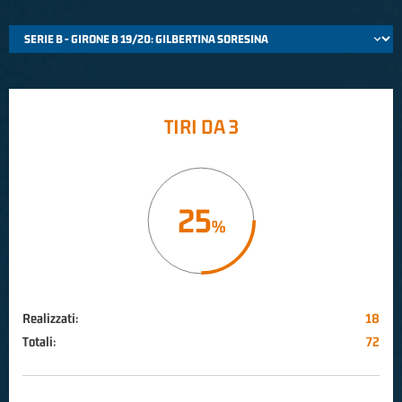
TIRI DA 3
25
Realizzati:
18
Totali:
72