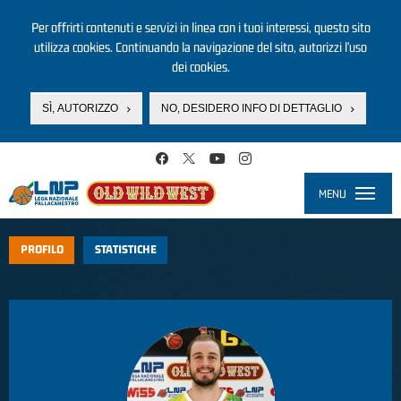
Per offrirti contenuti e servizi in linea con i tuoi interessi, questo sito
utilizza cookies. Continuando la navigazione del sito, autorizzi l’uso
dei cookies.
SÌ, AUTORIZZO
NO, DESIDERO INFO DI DETTAGLIO
Salta al contenuto principale
MENU
Toggle
navigati
PROFILO
STATISTICHE