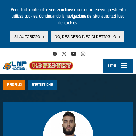
Per offrirti contenuti e servizi in linea con i tuoi interessi, questo sito
utilizza cookies. Continuando la navigazione del sito, autorizzi l’uso
dei cookies.
SÌ, AUTORIZZO
NO, DESIDERO INFO DI DETTAGLIO
Salta al contenuto principale
MENU
Toggle
navigati
PROFILO
STATISTICHE