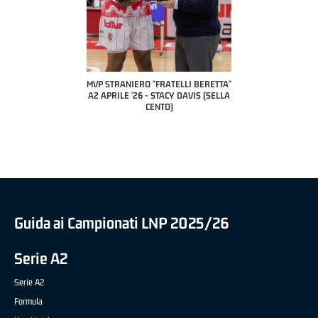
COACH OF THE MONTH
A2 APRILE '26 
PILLASTRINI (UE
CIVIDAL
O "FRATELLI BERETTA"
MVP "FRATELLI BERETTA" SAMUEL
 - STACY DAVIS (SELLA
DILAS B NAZIONALE APRILE '26 -
CENTO)
MARCO RESTELLI (TAV TREVIGLIO
BRIANZA BASKET)
Guida ai Campionati LNP 2025/26
Serie A2
Serie A2
Formula