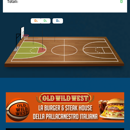
Totali:
0
0
0
0