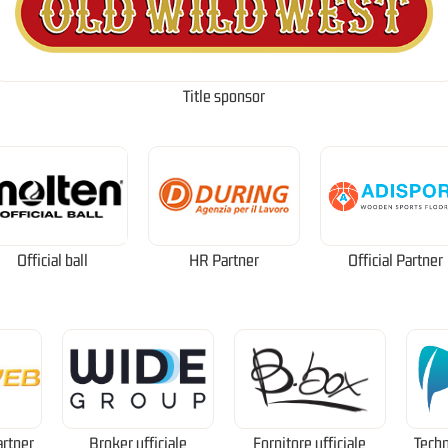
Title sponsor
Official ball
HR Partner
Official Partner
artner
Broker ufficiale
Fornitore ufficiale
Techn