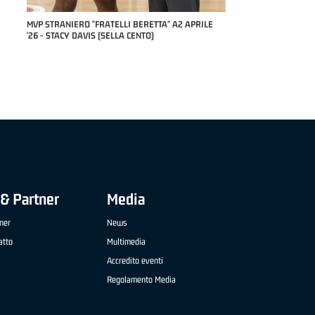
RILE
MVP "FRATELLI BERETTA" SAMUEL DILAS B
NAZIONALE APRILE '26 - MARCO RESTELLI (TAV
TREVIGLIO BRIANZA BASKET)
& Partner
Media
ner
News
atto
Multimedia
Accredito eventi
Regolamento Media