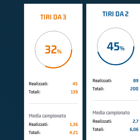
TIRI DA 2
TIRI DA 3
45
32
Realizzati:
89
Realizzati:
45
Totali:
200
Totali:
139
Media campionato
Media campionato
Realizzati:
2,7
Realizzati:
1,36
Totali:
6,06
Totali:
4,21