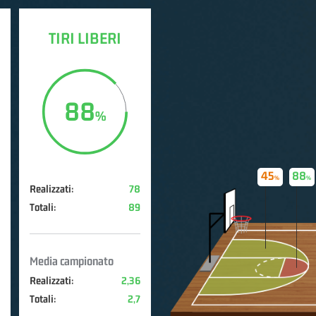
TIRI LIBERI
88
45
88
Realizzati:
78
Totali:
89
Media campionato
Realizzati:
2,36
Totali:
2,7