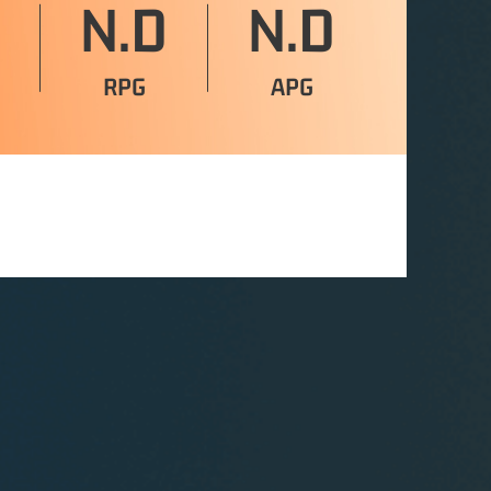
N.D
N.D
RPG
APG