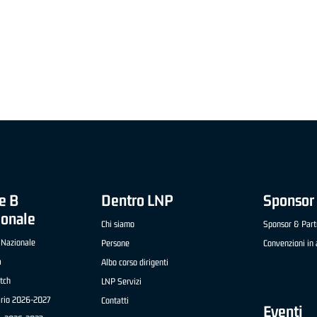
"FRATELLI BERETTA" A2 APRILE '26 -
MVP STRANIERO "FRATELLI BERETTA" A2 AP
(UEB GESTECO CIVIDALE)
'26 - STACY DAVIS (SELLA CENTO)
e B
Dentro LNP
Sponsor 
ionale
Chi siamo
Sponsor & Part
 Nazionale
Persone
Convenzioni in 
a
Albo corso dirigenti
tch
LNP Servizi
ario 2026-2027
Contatti
Eventi