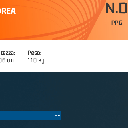
N.D
DREA
PPG
ltezza:
Peso:
06 cm
110 kg