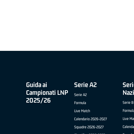
MIGLIOR UNDER 21 ADIDAS A2 APRILE '26 -
MVP ITALIANO 
NICOLAS TANFOGLIO (SELLA CENTO)
LUCA CESANA 
 B NAZIONALE
O FABRIANO)
Guida ai
Serie A2
Seri
Campionati LNP
Naz
Serie A2
2025/26
Serie B
Formula
Formul
Live Match
Live Ma
Calendario 2026-2027
Calend
Squadre 2026-2027