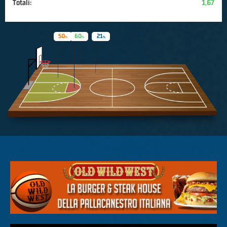
Totali:
1,67
50
60
21