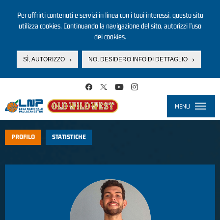
Per offrirti contenuti e servizi in linea con i tuoi interessi, questo sito
utilizza cookies. Continuando la navigazione del sito, autorizzi l’uso
dei cookies.
SÌ, AUTORIZZO
NO, DESIDERO INFO DI DETTAGLIO
Salta al contenuto principale
MENU
Toggle
navigati
PROFILO
STATISTICHE