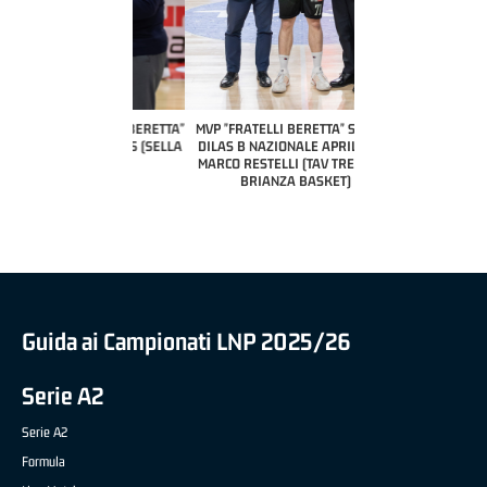
COACH OF THE MONTH
A2 APRILE '26 
PILLASTRINI (UE
CIVIDAL
O "FRATELLI BERETTA"
MVP "FRATELLI BERETTA" SAMUEL
 - STACY DAVIS (SELLA
DILAS B NAZIONALE APRILE '26 -
CENTO)
MARCO RESTELLI (TAV TREVIGLIO
BRIANZA BASKET)
Guida ai Campionati LNP 2025/26
Serie A2
Serie A2
Formula