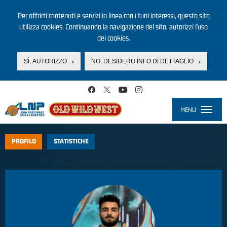
Per offrirti contenuti e servizi in linea con i tuoi interessi, questo sito
utilizza cookies. Continuando la navigazione del sito, autorizzi l’uso
dei cookies.
SÌ, AUTORIZZO
NO, DESIDERO INFO DI DETTAGLIO
Salta al contenuto principale
MENU
Toggle
navigati
PROFILO
STATISTICHE