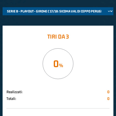
TIRI DA 3
0
Realizzati:
0
Totali:
0