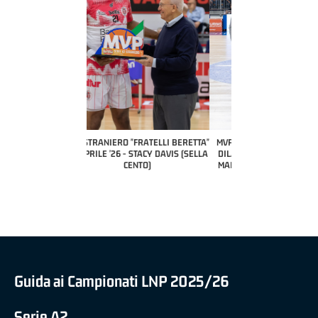
COACH OF THE MONTH
A2 APRILE '26 
PILLASTRINI (UE
CIVIDAL
O "FRATELLI BERETTA"
MVP "FRATELLI BERETTA" SAMUEL
 - STACY DAVIS (SELLA
DILAS B NAZIONALE APRILE '26 -
CENTO)
MARCO RESTELLI (TAV TREVIGLIO
BRIANZA BASKET)
Guida ai Campionati LNP 2025/26
Serie A2