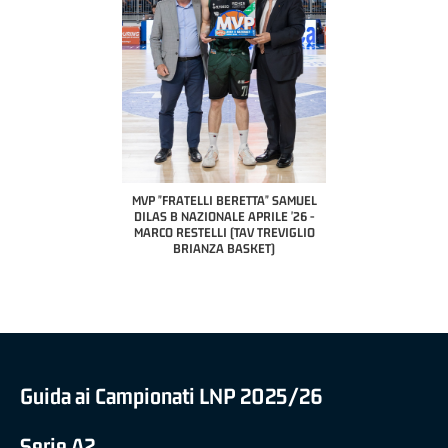
COACH OF THE MONTH
A2 APRILE '26 
PILLASTRINI (UE
CIVIDAL
O "FRATELLI BERETTA"
MVP "FRATELLI BERETTA" SAMUEL
 - STACY DAVIS (SELLA
DILAS B NAZIONALE APRILE '26 -
CENTO)
MARCO RESTELLI (TAV TREVIGLIO
BRIANZA BASKET)
Guida ai Campionati LNP 2025/26
Serie A2