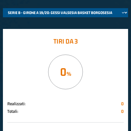
TIRI DA 3
0
Realizzati:
0
Totali:
0