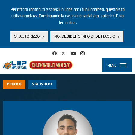
Per offrirti contenuti e servizi in linea con i tuoi interessi, questo sito
utilizza cookies. Continuando la navigazione del sito, autorizzi l’uso
dei cookies.
SÌ, AUTORIZZO
NO, DESIDERO INFO DI DETTAGLIO
Salta al contenuto principale
MENU
Toggle
navigati
PROFILO
STATISTICHE