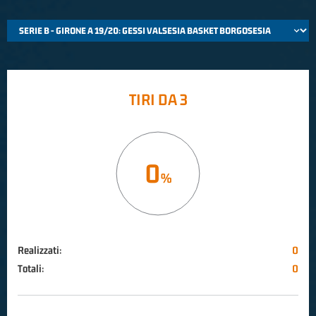
TIRI DA 3
0
Realizzati:
0
Totali:
0