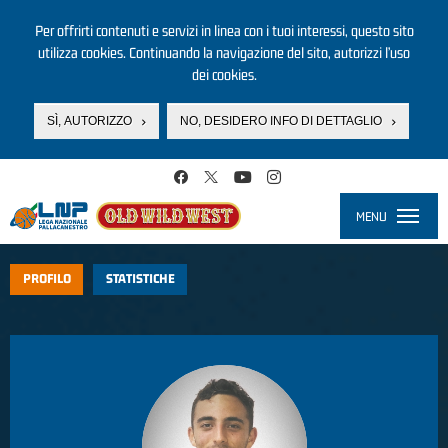
Per offrirti contenuti e servizi in linea con i tuoi interessi, questo sito
utilizza cookies. Continuando la navigazione del sito, autorizzi l’uso
dei cookies.
SÌ, AUTORIZZO
NO, DESIDERO INFO DI DETTAGLIO
Salta al contenuto principale
MENU
Toggle
navigati
PROFILO
STATISTICHE