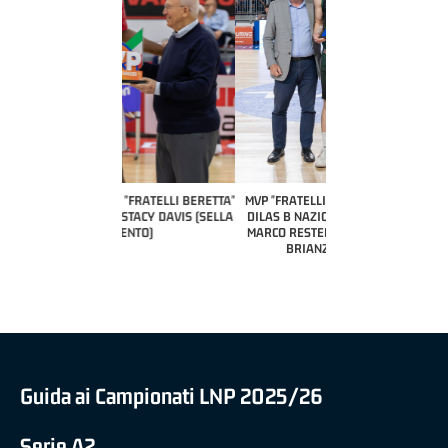
COACH OF THE MONTH
A2 APRILE '26 
PILLASTRINI (UE
CIVIDAL
O "FRATELLI BERETTA"
MVP "FRATELLI BERETTA" SAMUEL
 - STACY DAVIS (SELLA
DILAS B NAZIONALE APRILE '26 -
CENTO)
MARCO RESTELLI (TAV TREVIGLIO
BRIANZA BASKET)
Guida ai Campionati LNP 2025/26
Serie A2