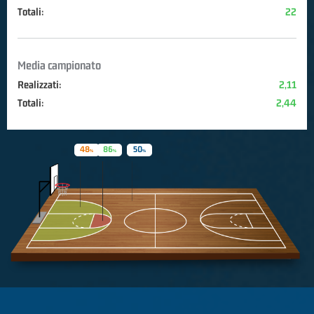
Totali:
22
Media campionato
Realizzati:
2,11
Totali:
2,44
48
86
50