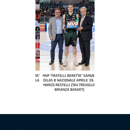
COACH OF THE MONTH
A2 APRILE '26 
PILLASTRINI (UE
CIVIDAL
O "FRATELLI BERETTA"
MVP "FRATELLI BERETTA" SAMUEL
 - STACY DAVIS (SELLA
DILAS B NAZIONALE APRILE '26 -
CENTO)
MARCO RESTELLI (TAV TREVIGLIO
BRIANZA BASKET)