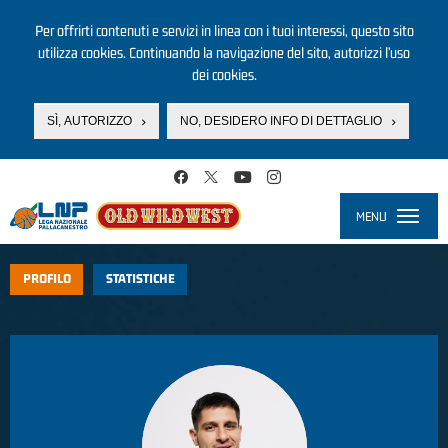
Per offrirti contenuti e servizi in linea con i tuoi interessi, questo sito
utilizza cookies. Continuando la navigazione del sito, autorizzi l’uso
dei cookies.
SÌ, AUTORIZZO
NO, DESIDERO INFO DI DETTAGLIO
Salta al contenuto principale
MENU
Toggle
navigati
PROFILO
STATISTICHE