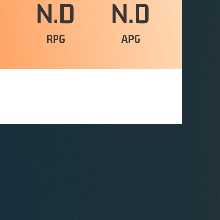
N.D
N.D
RPG
APG