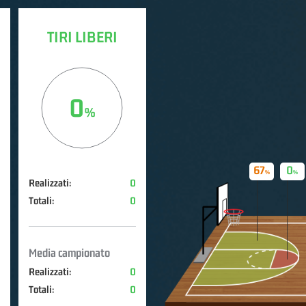
TIRI LIBERI
0
67
0
Realizzati:
0
Totali:
0
Media campionato
Realizzati:
0
Totali:
0