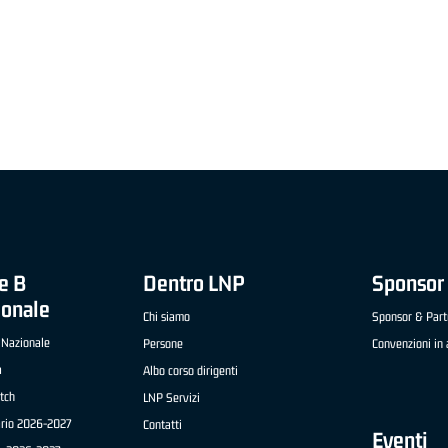
"FRATELLI BERETTA" A2 APRILE '26 -
MVP STRANIERO "FRATELLI BERETTA" A2 AP
(UEB GESTECO CIVIDALE)
'26 - STACY DAVIS (SELLA CENTO)
e B
Dentro LNP
Sponsor 
ionale
Chi siamo
Sponsor & Part
 Nazionale
Persone
Convenzioni in 
a
Albo corso dirigenti
tch
LNP Servizi
ario 2026-2027
Contatti
Eventi