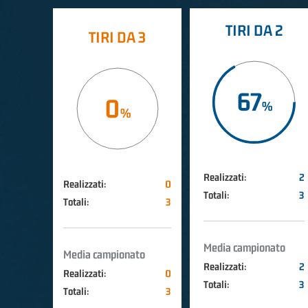
TIRI DA 2
TIRI DA 3
67
0
Realizzati:
2
Realizzati:
0
Totali:
3
Totali:
3
Media campionato
Media campionato
Realizzati:
2
Realizzati:
0
Totali:
3
Totali:
3