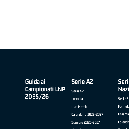
MIGLIOR UNDER 21 ADIDAS A2 APRILE '26 -
MVP ITALIANO 
NICOLAS TANFOGLIO (SELLA CENTO)
LUCA CESANA 
 B NAZIONALE
O FABRIANO)
Guida ai
Serie A2
Seri
Campionati LNP
Naz
Serie A2
2025/26
Serie B
Formula
Formul
Live Match
Live Ma
Calendario 2026-2027
Calend
Squadre 2026-2027