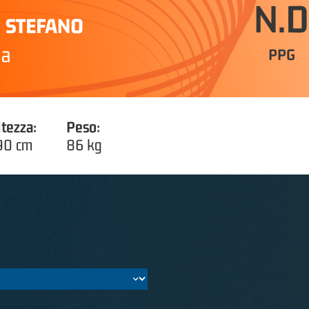
N.D
I STEFANO
ia
PPG
ltezza:
Peso:
90 cm
86 kg