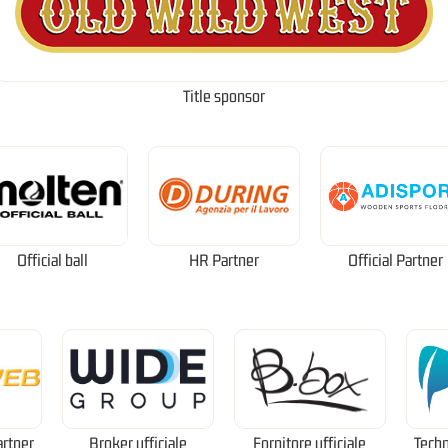
Title sponsor
Official ball
HR Partner
Official Partner
artner
Broker ufficiale
Fornitore ufficiale
Techn