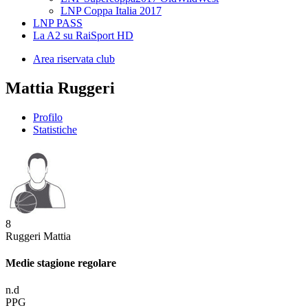
LNP Coppa Italia 2017
LNP PASS
La A2 su RaiSport HD
Area riservata club
Mattia Ruggeri
Profilo
Statistiche
8
Ruggeri Mattia
Medie stagione regolare
n.d
PPG