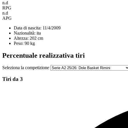
n.d
RPG
n.d
APG
Data di nascita:
11/4/2009
Nazionalità:
ita
Altezza:
202 cm
Peso:
90 kg
Percentuale realizzativa tiri
Seleziona la competizione
Tiri da 3