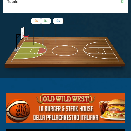
Totali:
0
0
0
0