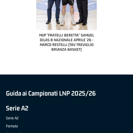
COACH OF THE MONTH
A2 APRILE '26 
PILLASTRINI (UE
CIVIDAL
O "FRATELLI BERETTA"
MVP "FRATELLI BERETTA" SAMUEL
 - STACY DAVIS (SELLA
DILAS B NAZIONALE APRILE '26 -
CENTO)
MARCO RESTELLI (TAV TREVIGLIO
BRIANZA BASKET)
Guida ai Campionati LNP 2025/26
Serie A2
Serie A2
Formula