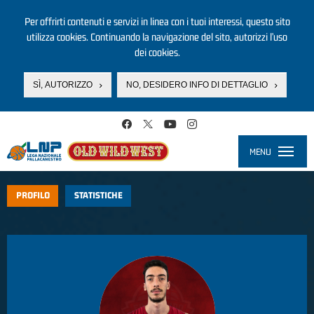
Per offrirti contenuti e servizi in linea con i tuoi interessi, questo sito
utilizza cookies. Continuando la navigazione del sito, autorizzi l’uso
dei cookies.
SÌ, AUTORIZZO
NO, DESIDERO INFO DI DETTAGLIO
Salta al contenuto principale
MENU
Toggle
navigati
PROFILO
STATISTICHE