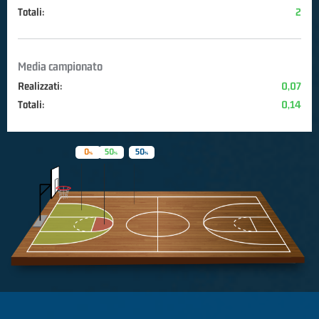
Totali:
2
Media campionato
Realizzati:
0,07
Totali:
0,14
0
50
50