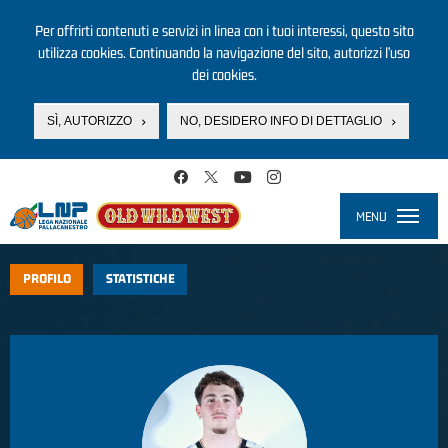
Per offrirti contenuti e servizi in linea con i tuoi interessi, questo sito
utilizza cookies. Continuando la navigazione del sito, autorizzi l’uso
dei cookies.
SÌ, AUTORIZZO
NO, DESIDERO INFO DI DETTAGLIO
Salta al contenuto principale
MENU
Toggle
navigati
PROFILO
STATISTICHE