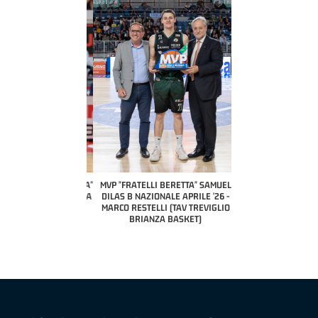
COACH OF THE MONTH
A2 APRILE '26 
PILLASTRINI (UE
CIVIDAL
O "FRATELLI BERETTA"
MVP "FRATELLI BERETTA" SAMUEL
 - STACY DAVIS (SELLA
DILAS B NAZIONALE APRILE '26 -
CENTO)
MARCO RESTELLI (TAV TREVIGLIO
BRIANZA BASKET)