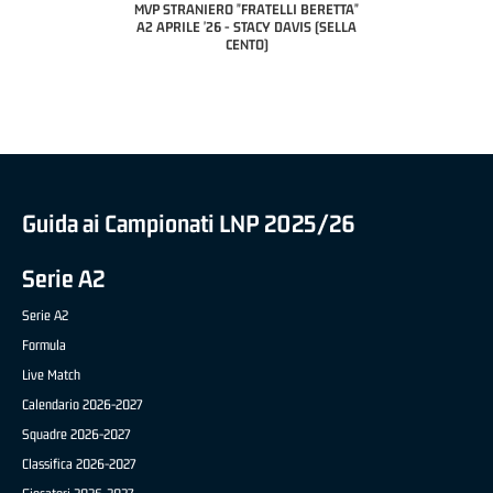
CIVIDAL
O "FRATELLI BERETTA"
MVP "FRATELLI BERETTA" SAMUEL
 - STACY DAVIS (SELLA
DILAS B NAZIONALE APRILE '26 -
CENTO)
MARCO RESTELLI (TAV TREVIGLIO
BRIANZA BASKET)
Guida ai Campionati LNP 2025/26
Serie A2
Serie A2
Formula
Live Match
Calendario 2026-2027
Squadre 2026-2027
Classifica 2026-2027