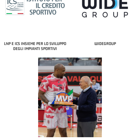
LNP E ICS INSIEME PER LO SVILUPPO
WIDEGROUP
DEGLI IMPIANTI SPORTIVI
COACH OF THE MONTH
A2 APRILE '26 
PILLASTRINI (UE