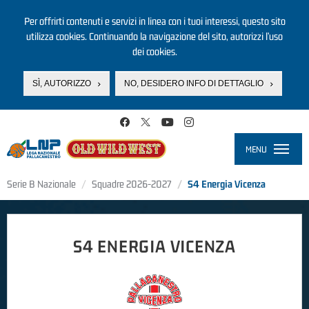
Per offrirti contenuti e servizi in linea con i tuoi interessi, questo sito
utilizza cookies. Continuando la navigazione del sito, autorizzi l’uso
dei cookies.
SÌ, AUTORIZZO
NO, DESIDERO INFO DI DETTAGLIO
Salta al contenuto principale
MENU
Toggle
navigati
Serie B Nazionale
Squadre 2026-2027
S4 Energia Vicenza
S4 ENERGIA VICENZA