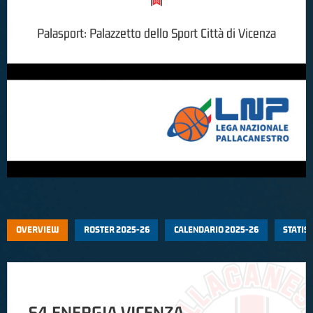
Palasport:
Palazzetto dello Sport Città di Vicenza
OVERVIEW
ROSTER 2025-26
CALENDARIO 2025-26
STATIS
S4 ENERGIA VICENZA