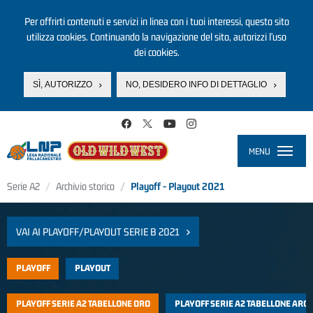
Per offrirti contenuti e servizi in linea con i tuoi interessi, questo sito
utilizza cookies. Continuando la navigazione del sito, autorizzi l’uso
dei cookies.
SÌ, AUTORIZZO
NO, DESIDERO INFO DI DETTAGLIO
Salta al contenuto principale
MENU
Toggle
navigati
Serie A2
Archivio storico
Playoff - Playout 2021
VAI AI PLAYOFF/PLAYOUT SERIE B 2021
PLAYOFF
PLAYOUT
PLAYOFF SERIE A2 TABELLONE ORO
PLAYOFF SERIE A2 TABELLONE ARG