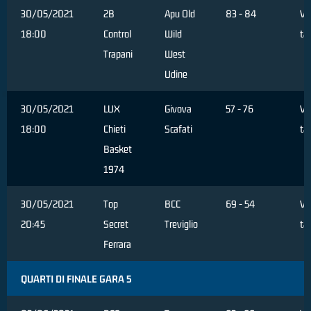
30/05/2021
2B
Apu Old
83 - 84
Ve
18:00
Control
Wild
ta
Trapani
West
Udine
30/05/2021
LUX
Givova
57 - 76
Ve
18:00
Chieti
Scafati
ta
Basket
1974
30/05/2021
Top
BCC
69 - 54
Ve
20:45
Secret
Treviglio
ta
Ferrara
QUARTI DI FINALE GARA 5