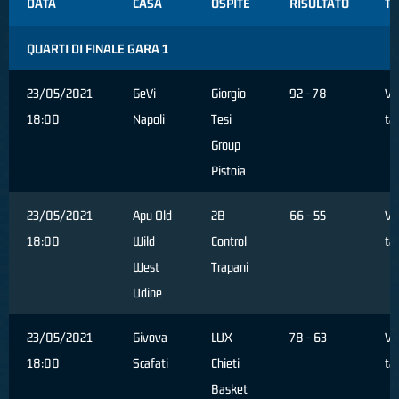
DATA
CASA
OSPITE
RISULTATO
TA
QUARTI DI FINALE GARA 1
23/05/2021
GeVi
Giorgio
92 - 78
Ve
18:00
Napoli
Tesi
ta
Group
Pistoia
23/05/2021
Apu Old
2B
66 - 55
Ve
18:00
Wild
Control
ta
West
Trapani
Udine
23/05/2021
Givova
LUX
78 - 63
Ve
18:00
Scafati
Chieti
ta
Basket