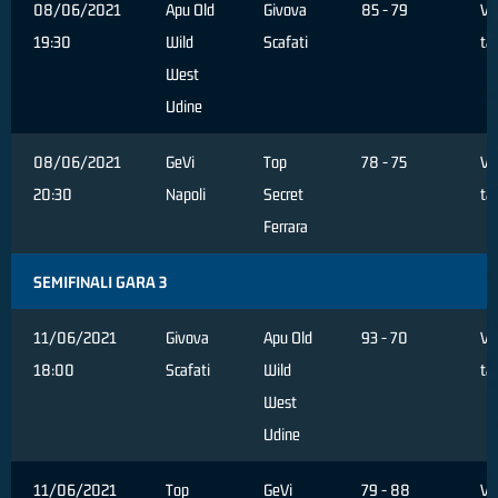
08/06/2021
Apu Old
Givova
85 - 79
Ve
19:30
Wild
Scafati
ta
West
Udine
08/06/2021
GeVi
Top
78 - 75
Ve
20:30
Napoli
Secret
ta
Ferrara
SEMIFINALI GARA 3
11/06/2021
Givova
Apu Old
93 - 70
Ve
18:00
Scafati
Wild
ta
West
Udine
11/06/2021
Top
GeVi
79 - 88
Ve