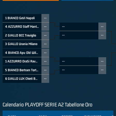
1 BIANCO GeVi Napoli
--
4 AZZURRO Staff Mantova
--
--
--
--
--
2 GIALLO BCC Treviglio
--
3 GIALLO Urania Milano
--
4 BIANCO Apu Old Wild West Udine
--
1 AZZURRO OraSi Ravenna
--
--
--
--
--
5 BIANCO Bertram Tortona
--
6 GIALLO LUX Chieti Basket 1974
--
Calendario PLAYOFF SERIE A2 Tabellone Oro