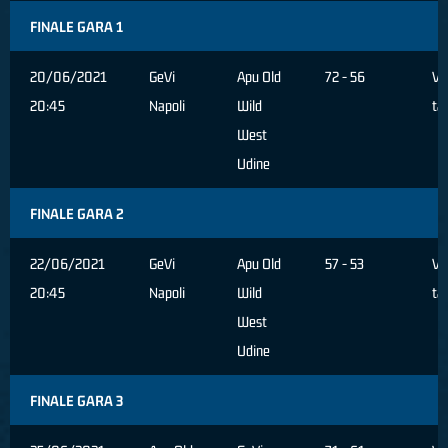
FINALE GARA 1
20/06/2021
GeVi
Apu Old
72 - 56
Ve
20:45
Napoli
Wild
ta
West
Udine
FINALE GARA 2
22/06/2021
GeVi
Apu Old
57 - 53
Ve
20:45
Napoli
Wild
ta
West
Udine
FINALE GARA 3