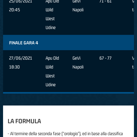
25/06/2021
Apu Old
GeVi
71 - 61
Ve
20:45
Wild
Napoli
ta
West
Udine
FINALE GARA 4
27/06/2021
Apu Old
GeVi
67 - 77
Ve
18:30
Wild
Napoli
ta
West
Udine
LA FORMULA
- Al termine della seconda fase (“orologio”), ed in base alla classifica