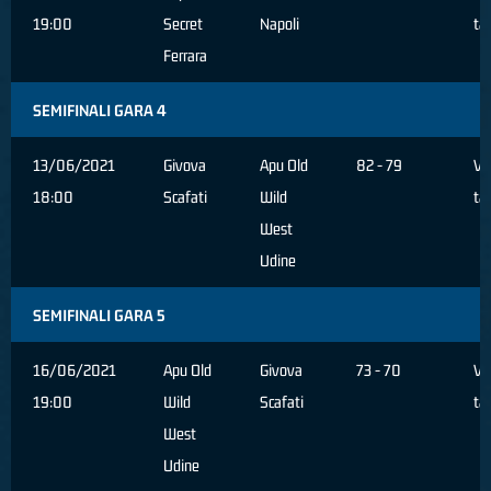
19:00
Secret
Napoli
ta
Ferrara
SEMIFINALI GARA 4
13/06/2021
Givova
Apu Old
82 - 79
Ve
18:00
Scafati
Wild
ta
West
Udine
SEMIFINALI GARA 5
16/06/2021
Apu Old
Givova
73 - 70
Ve
19:00
Wild
Scafati
ta
West
Udine