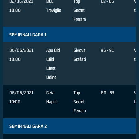
02/06/2021
BCC
Top
62 - 66
Ve
18:00
Treviglio
Secret
ta
Ferrara
SEMIFINALI GARA 1
06/06/2021
Apu Old
Givova
96 - 91
Ve
18:00
Wild
Scafati
ta
West
Udine
06/06/2021
GeVi
Top
80 - 53
Ve
19:00
Napoli
Secret
ta
Ferrara
SEMIFINALI GARA 2