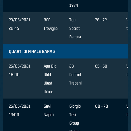
1974
23/05/2021
BCC
Top
76 - 72
Ve
20:45
Treviglio
Secret
ta
Ferrara
QUARTI DI FINALE GARA 2
25/05/2021
Apu Old
2B
65 - 58
Ve
18:00
Wild
Control
ta
West
Trapani
Udine
25/05/2021
GeVi
Giorgio
80 - 70
Ve
19:00
Napoli
Tesi
ta
Group