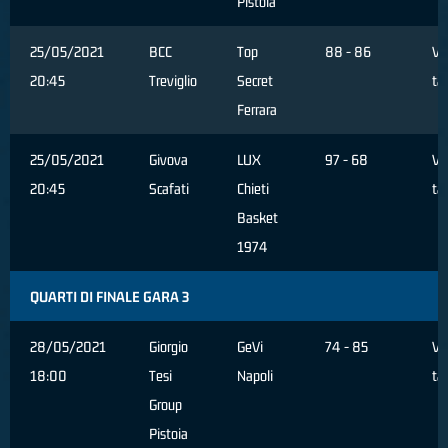
Pistoia
25/05/2021
BCC
Top
88 - 86
Ve
20:45
Treviglio
Secret
ta
Ferrara
25/05/2021
Givova
LUX
97 - 68
Ve
20:45
Scafati
Chieti
ta
Basket
1974
QUARTI DI FINALE GARA 3
28/05/2021
Giorgio
GeVi
74 - 85
Ve
18:00
Tesi
Napoli
ta
Group
Pistoia