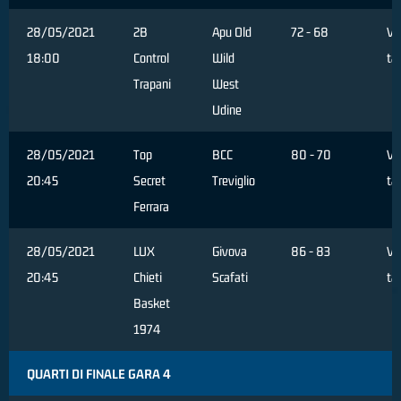
28/05/2021
2B
Apu Old
72 - 68
Ve
18:00
Control
Wild
ta
Trapani
West
Udine
28/05/2021
Top
BCC
80 - 70
Ve
20:45
Secret
Treviglio
ta
Ferrara
28/05/2021
LUX
Givova
86 - 83
Ve
20:45
Chieti
Scafati
ta
Basket
1974
QUARTI DI FINALE GARA 4