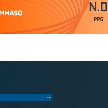
N.D
OMMASO
PPG