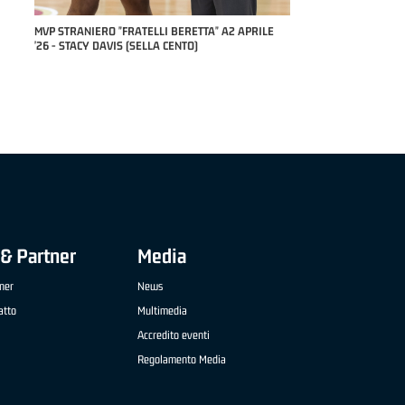
RILE
MVP "FRATELLI BERETTA" SAMUEL DILAS B
NAZIONALE APRILE '26 - MARCO RESTELLI (TAV
TREVIGLIO BRIANZA BASKET)
& Partner
Media
ner
News
atto
Multimedia
Accredito eventi
Regolamento Media