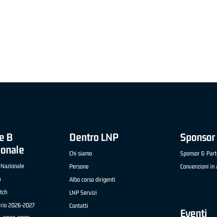
"FRATELLI BERETTA" A2 APRILE '26 -
MVP STRANIERO "FRATELLI BERETTA" A2 AP
(UEB GESTECO CIVIDALE)
'26 - STACY DAVIS (SELLA CENTO)
e B
Dentro LNP
Sponsor 
ionale
Chi siamo
Sponsor & Part
 Nazionale
Persone
Convenzioni in 
a
Albo corso dirigenti
tch
LNP Servizi
ario 2026-2027
Contatti
Eventi