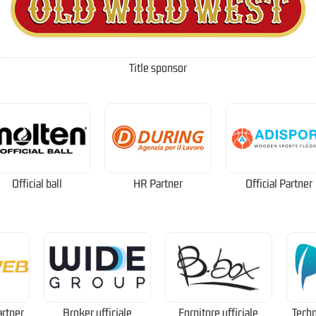
Title sponsor
Official ball
HR Partner
Official Partner
artner
Broker ufficiale
Fornitore ufficiale
Techn