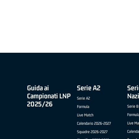
MIGLIOR UNDER 21 ADIDAS A2 APRILE '26 -
MVP ITALIANO 
NICOLAS TANFOGLIO (SELLA CENTO)
LUCA CESANA 
 B NAZIONALE
O FABRIANO)
Guida ai
Serie A2
Seri
Campionati LNP
Naz
Serie A2
2025/26
Serie B
Formula
Formul
Live Match
Live Ma
Calendario 2026-2027
Calend
Squadre 2026-2027