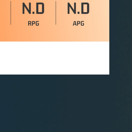
N.D
N.D
RPG
APG