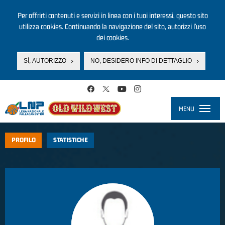
Per offrirti contenuti e servizi in linea con i tuoi interessi, questo sito
utilizza cookies. Continuando la navigazione del sito, autorizzi l’uso
dei cookies.
SÌ, AUTORIZZO
NO, DESIDERO INFO DI DETTAGLIO
Salta al contenuto principale
MENU
Toggle
navigati
PROFILO
STATISTICHE