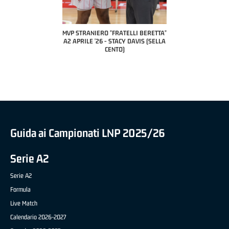
COACH OF THE MONTH
A2 APRILE '26 
PILLASTRINI (UE
CIVIDAL
O "FRATELLI BERETTA"
MVP "FRATELLI BERETTA" SAMUEL
 - STACY DAVIS (SELLA
DILAS B NAZIONALE APRILE '26 -
CENTO)
MARCO RESTELLI (TAV TREVIGLIO
BRIANZA BASKET)
Guida ai Campionati LNP 2025/26
Serie A2
Serie A2
Formula
Live Match
Calendario 2026-2027