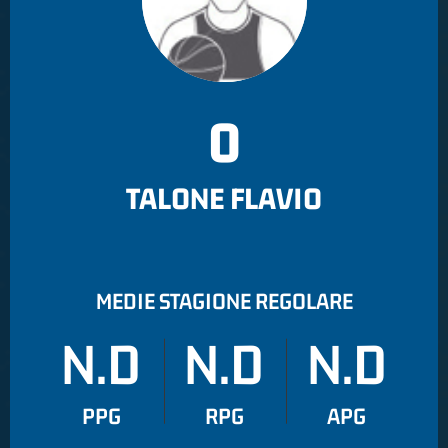
0
TALONE FLAVIO
MEDIE STAGIONE REGOLARE
N.D
N.D
N.D
PPG
RPG
APG