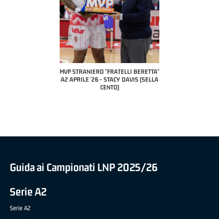
COACH OF THE MONTH
A2 APRILE '26 
PILLASTRINI (UE
CIVIDAL
O "FRATELLI BERETTA"
MVP "FRATELLI BERETTA" SAMUEL
 - STACY DAVIS (SELLA
DILAS B NAZIONALE APRILE '26 -
CENTO)
MARCO RESTELLI (TAV TREVIGLIO
BRIANZA BASKET)
Guida ai Campionati LNP 2025/26
Serie A2
Serie A2