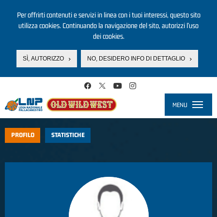
Per offrirti contenuti e servizi in linea con i tuoi interessi, questo sito
utilizza cookies. Continuando la navigazione del sito, autorizzi l’uso
dei cookies.
SÌ, AUTORIZZO
NO, DESIDERO INFO DI DETTAGLIO
Salta al contenuto principale
MENU
Toggle
navigati
PROFILO
STATISTICHE