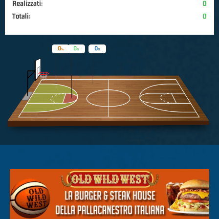
Realizzati:
0
Totali:
0
0
0
0