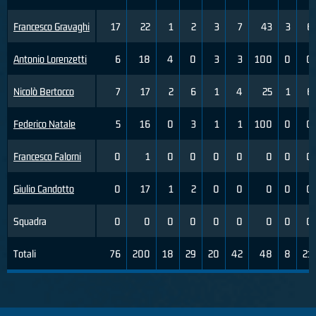
Francesco Gravaghi
17
22
1
2
3
7
43
3
6
Antonio Lorenzetti
6
18
4
0
3
3
100
0
0
Nicolò Bertocco
7
17
2
6
1
4
25
1
6
Federico Natale
5
16
0
3
1
1
100
0
0
Francesco Falorni
0
1
0
0
0
0
0
0
0
Giulio Candotto
0
17
1
2
0
0
0
0
0
Squadra
0
0
0
0
0
0
0
0
0
Totali
76
200
18
29
20
42
48
8
21