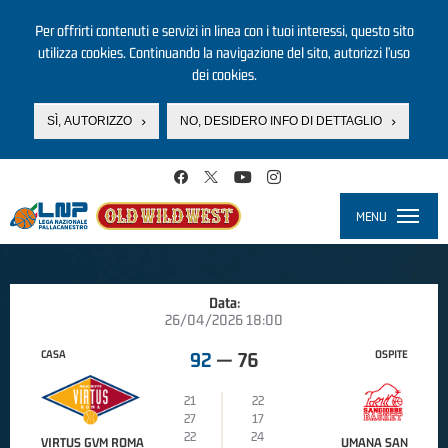
Per offrirti contenuti e servizi in linea con i tuoi interessi, questo sito
utilizza cookies. Continuando la navigazione del sito, autorizzi l’uso
dei cookies.
SÌ, AUTORIZZO
NO, DESIDERO INFO DI DETTAGLIO
Salta al contenuto principale
MENU
Toggle
navigati
Data:
26/04/2026 18:00
CASA
OSPITE
92
—
76
21
22
27
17
22
24
VIRTUS GVM ROMA
UMANA SAN