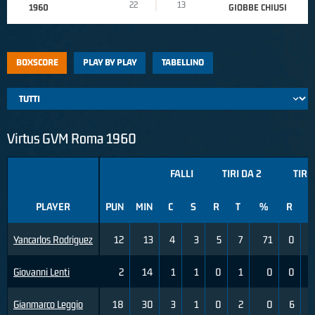
22
13
1960
GIOBBE CHIUSI
BOXSCORE
PLAY BY PLAY
TABELLINO
Virtus GVM Roma 1960
FALLI
TIRI DA 2
TIRI 
PLAYER
PUN
MIN
C
S
R
T
%
R
T
Yancarlos Rodriguez
12
13
4
3
5
7
71
0
Giovanni Lenti
2
14
1
1
0
1
0
0
Gianmarco Leggio
18
30
3
1
0
2
0
6