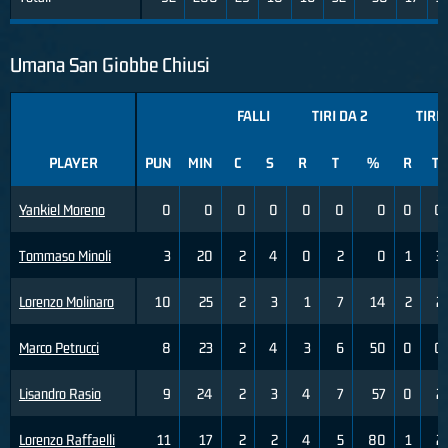
Umana San Giobbe Chiusi
FALLI
TIRI DA 2
TIRI 
PLAYER
PUN
MIN
C
S
R
T
%
R
T
Yankiel Moreno
0
0
0
0
0
0
0
0
0
Tommaso Minoli
3
20
2
4
0
2
0
1
3
Lorenzo Molinaro
10
25
2
3
1
7
14
2
2
Marco Petrucci
8
23
2
4
3
6
50
0
0
Lisandro Rasio
9
24
2
3
4
7
57
0
2
Lorenzo Raffaelli
11
17
2
2
4
5
80
1
2