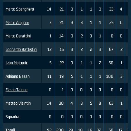
Marco Spanghero
14
21
3
1
1
3
33
4
Marco Arrigoni
3
21
3
3
1
4
25
0
Marco Barattini
1
14
3
2
0
1
0
0
Leonardo Battistini
12
15
3
2
2
3
67
2
Ivan Majcunić
5
22
0
1
1
2
50
1
Adriano Bazan
11
19
5
1
1
1
100
3
Flavio Talone
0
1
0
0
0
0
0
0
Matteo Visintin
14
30
4
3
5
8
63
1
Squadra
0
0
0
0
0
0
0
0
Totali
92
200
29
18
16
32
50
17
3