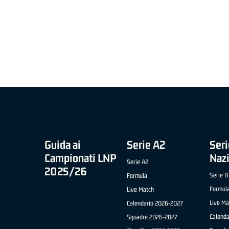
MIGLIOR UNDER 21 ADIDAS A2 APRILE '26 -
MVP ITALIANO 
NICOLAS TANFOGLIO (SELLA CENTO)
LUCA CESANA 
 B NAZIONALE
O FABRIANO)
Guida ai
Serie A2
Seri
Campionati LNP
Naz
Serie A2
2025/26
Serie B
Formula
Formul
Live Match
Live Ma
Calendario 2026-2027
Calend
Squadre 2026-2027