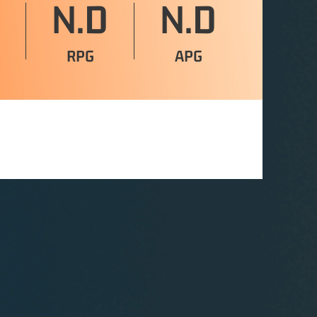
N.D
N.D
RPG
APG