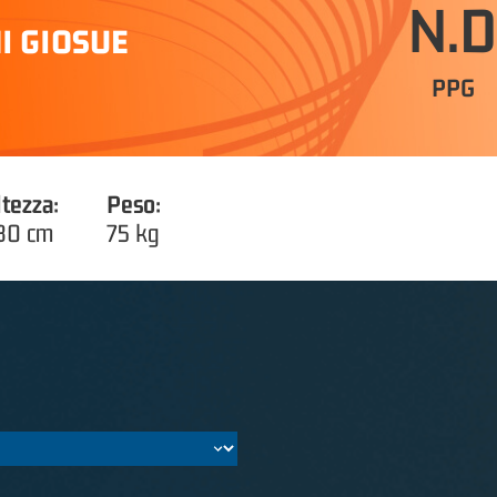
N.D
I GIOSUE
PPG
ltezza:
Peso:
80 cm
75 kg