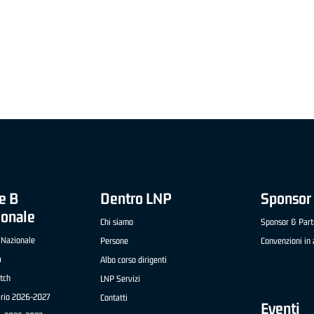
"FRATELLI BERETTA" A2 APRILE '26 -
MVP STRANIERO "FRATELLI BERETTA" A2 AP
(UEB GESTECO CIVIDALE)
'26 - STACY DAVIS (SELLA CENTO)
e B
Dentro LNP
Sponsor 
ionale
Chi siamo
Sponsor & Part
 Nazionale
Persone
Convenzioni in 
a
Albo corso dirigenti
tch
LNP Servizi
ario 2026-2027
Contatti
Eventi