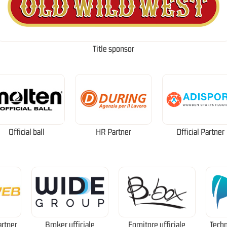
Title sponsor
Official ball
HR Partner
Official Partner
artner
Broker ufficiale
Fornitore ufficiale
Techn