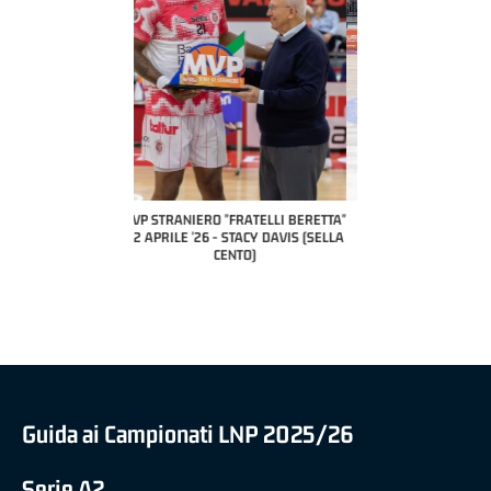
COACH OF THE MONTH
A2 APRILE '26 
PILLASTRINI (UE
CIVIDAL
O "FRATELLI BERETTA"
MVP "FRATELLI BERETTA" SAMUEL
 - STACY DAVIS (SELLA
DILAS B NAZIONALE APRILE '26 -
CENTO)
MARCO RESTELLI (TAV TREVIGLIO
BRIANZA BASKET)
Guida ai Campionati LNP 2025/26
Serie A2