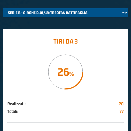
TIRI DA 3
26
Realizzati:
20
Totali:
77