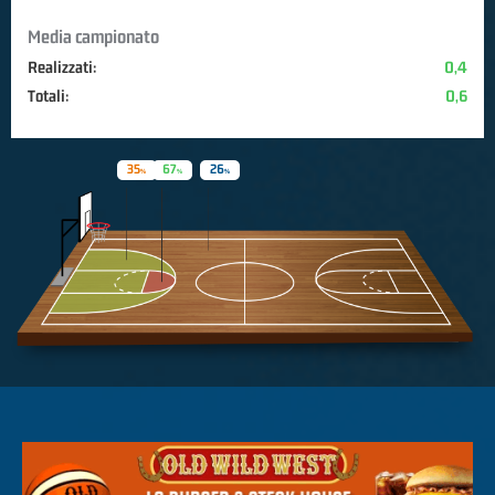
Media campionato
Realizzati:
0,4
Totali:
0,6
35
67
26