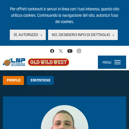
Per offrirti contenuti e servizi in linea con i tuoi interessi, questo sito
utilizza cookies. Continuando la navigazione del sito, autorizzi l’uso
dei cookies.
SÌ, AUTORIZZO
NO, DESIDERO INFO DI DETTAGLIO
Salta al contenuto principale
MENU
Toggle
navigati
PROFILO
STATISTICHE