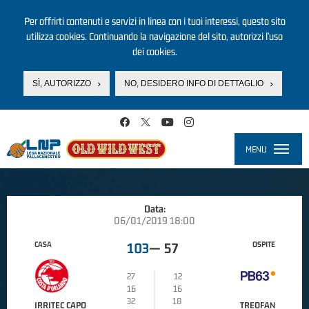
Per offrirti contenuti e servizi in linea con i tuoi interessi, questo sito
utilizza cookies. Continuando la navigazione del sito, autorizzi l’uso
dei cookies.
SÌ, AUTORIZZO
NO, DESIDERO INFO DI DETTAGLIO
Salta al contenuto principale
MENU
Toggle
navigati
Data:
06/01/2019 18:00
CASA
OSPITE
103
—
57
27
12
16
16
32
18
IRRITEC CAPO
TREOFAN