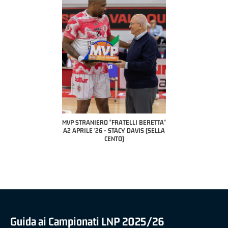
TELLI BERETTA"
MVP STRANIERO "FRATELLI BERETTA"
MVP "FRATELLI BERETTA"
UCA CESANA (UEB
A2 APRILE '26 - STACY DAVIS (SELLA
DILAS B NAZIONALE APRIL
VIDALE)
CENTO)
MARCO RESTELLI (TAV TR
BRIANZA BASKET)
Guida ai Campionati LNP 2025/26