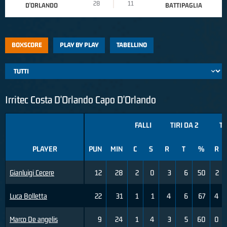
28
11
D’ORLANDO
BATTIPAGLIA
BOXSCORE
PLAY BY PLAY
TABELLINO
Irritec Costa D'Orlando Capo D'Orlando
FALLI
TIRI DA 2
TI
PLAYER
PUN
MIN
C
S
R
T
%
R
Gianluigi Cecere
12
28
2
0
3
6
50
2
Luca Bolletta
22
31
1
1
4
6
67
4
Marco De angelis
9
24
1
4
3
5
60
0