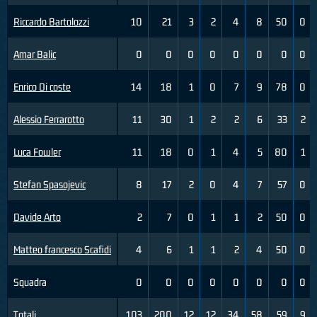
Riccardo Bartolozzi
10
21
3
2
4
8
50
0
Amar Balic
0
0
0
0
0
0
0
0
Enrico Di coste
14
18
1
0
7
9
78
0
Alessio Ferrarotto
11
30
1
2
2
6
33
2
Luca Fowler
11
18
0
1
4
5
80
1
Stefan Spasojevic
8
17
2
0
4
7
57
0
Davide Arto
2
7
0
1
1
2
50
0
Matteo francesco Scafidi
4
6
1
1
2
4
50
0
Squadra
0
0
0
0
0
0
0
0
Totali
103
200
12
12
34
58
59
9