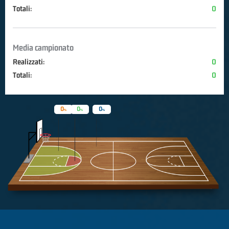
Totali:
0
Media campionato
Realizzati:
0
Totali:
0
0
0
0