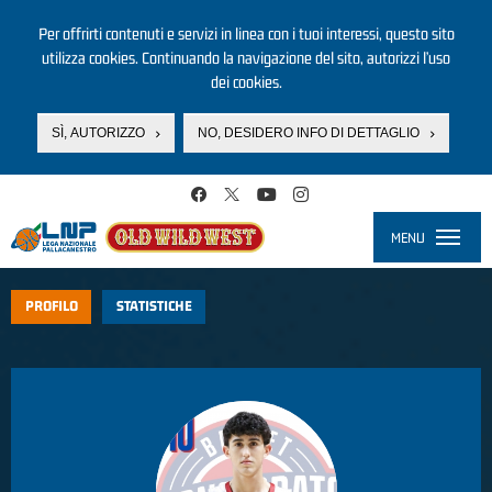
Per offrirti contenuti e servizi in linea con i tuoi interessi, questo sito
utilizza cookies. Continuando la navigazione del sito, autorizzi l’uso
dei cookies.
SÌ, AUTORIZZO
NO, DESIDERO INFO DI DETTAGLIO
Salta al contenuto principale
MENU
Toggle
navigati
PROFILO
STATISTICHE