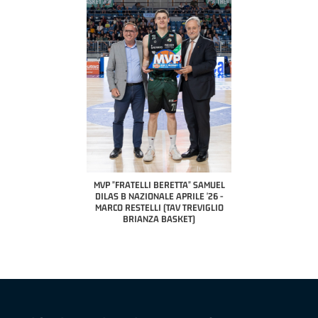
COACH OF THE MONTH
A2 APRILE '26 
PILLASTRINI (UE
CIVIDAL
O "FRATELLI BERETTA"
MVP "FRATELLI BERETTA" SAMUEL
 - STACY DAVIS (SELLA
DILAS B NAZIONALE APRILE '26 -
CENTO)
MARCO RESTELLI (TAV TREVIGLIO
BRIANZA BASKET)