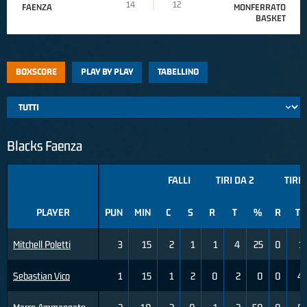
14
12
FAENZA
MONFERRATO
BASKET
BOXSCORE
PLAY BY PLAY
TABELLINO
Blacks Faenza
FALLI
TIRI DA 2
TIRI 
PLAYER
PUN
MIN
C
S
R
T
%
R
T
Mitchell Poletti
3
15
2
1
1
4
25
0
1
Sebastian Vico
1
15
1
2
0
2
0
0
4