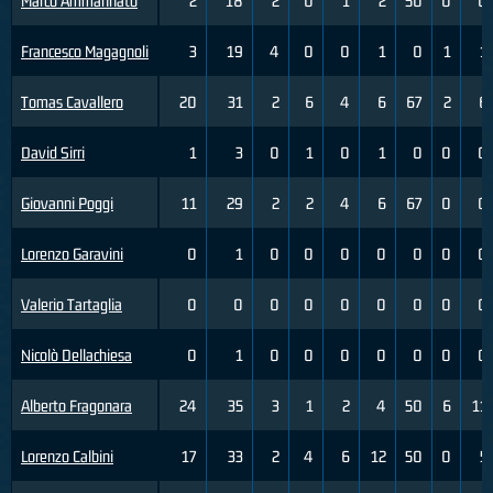
Marco Ammannato
2
18
2
0
1
2
50
0
0
Francesco Magagnoli
3
19
4
0
0
1
0
1
1
Tomas Cavallero
20
31
2
6
4
6
67
2
6
David Sirri
1
3
0
1
0
1
0
0
0
Giovanni Poggi
11
29
2
2
4
6
67
0
0
Lorenzo Garavini
0
1
0
0
0
0
0
0
0
Valerio Tartaglia
0
0
0
0
0
0
0
0
0
Nicolò Dellachiesa
0
1
0
0
0
0
0
0
0
Alberto Fragonara
24
35
3
1
2
4
50
6
11
Lorenzo Calbini
17
33
2
4
6
12
50
0
5