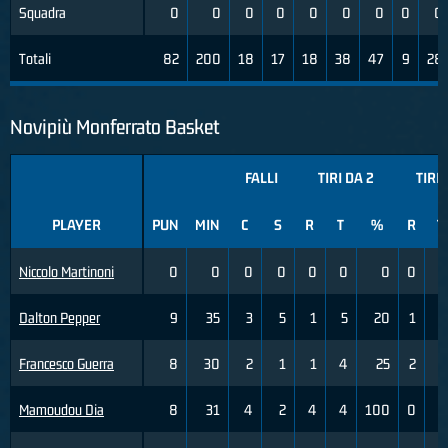
Squadra
0
0
0
0
0
0
0
0
0
Totali
82
200
18
17
18
38
47
9
28
Novipiù Monferrato Basket
FALLI
TIRI DA 2
TIRI 
PLAYER
PUN
MIN
C
S
R
T
%
R
T
Niccolo Martinoni
0
0
0
0
0
0
0
0
Dalton Pepper
9
35
3
5
1
5
20
1
Francesco Guerra
8
30
2
1
1
4
25
2
Mamoudou Dia
8
31
4
2
4
4
100
0