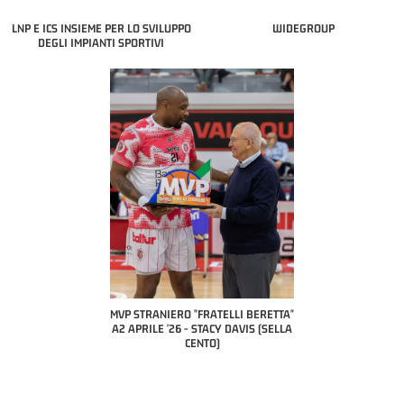
LNP E ICS INSIEME PER LO SVILUPPO
WIDEGROUP
DEGLI IMPIANTI SPORTIVI
COACH OF THE MONTH
A2 APRILE '26 
PILLASTRINI (UE
CIVIDAL
O "FRATELLI BERETTA"
MVP "FRATELLI BERETTA" SAMUEL
 - STACY DAVIS (SELLA
DILAS B NAZIONALE APRILE '26 -
CENTO)
MARCO RESTELLI (TAV TREVIGLIO
BRIANZA BASKET)