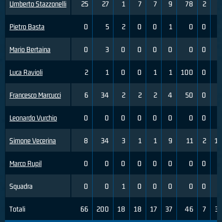
Umberto Stazzonelli
25
27
1
7
7
9
78
2
Pietro Basta
0
5
2
0
0
1
0
0
Mario Bertaina
0
3
0
0
0
0
0
0
Luca Ravioli
2
1
0
0
1
1
100
0
Francesco Marcucci
6
34
2
2
2
4
50
0
Leonardo Vurchio
0
0
0
0
0
0
0
0
Simone Vecerina
8
34
3
1
1
9
11
2
1
Marco Rupil
0
0
0
0
0
0
0
0
Squadra
0
0
1
0
0
0
0
0
Totali
66
200
18
18
17
37
46
7
3