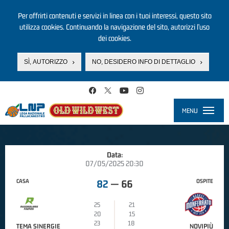
Per offrirti contenuti e servizi in linea con i tuoi interessi, questo sito
utilizza cookies. Continuando la navigazione del sito, autorizzi l’uso
dei cookies.
SÌ, AUTORIZZO
NO, DESIDERO INFO DI DETTAGLIO
Salta al contenuto principale
MENU
Toggle
navigati
Data:
07/05/2025 20:30
CASA
OSPITE
82
—
66
25
21
20
15
23
18
TEMA SINERGIE
NOVIPIÙ