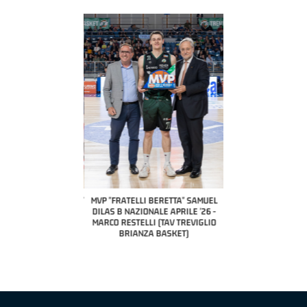
COACH OF THE MONTH
A2 APRILE '26 
PILLASTRINI (UE
CIVIDAL
O "FRATELLI BERETTA"
MVP "FRATELLI BERETTA" SAMUEL
 - STACY DAVIS (SELLA
DILAS B NAZIONALE APRILE '26 -
CENTO)
MARCO RESTELLI (TAV TREVIGLIO
BRIANZA BASKET)