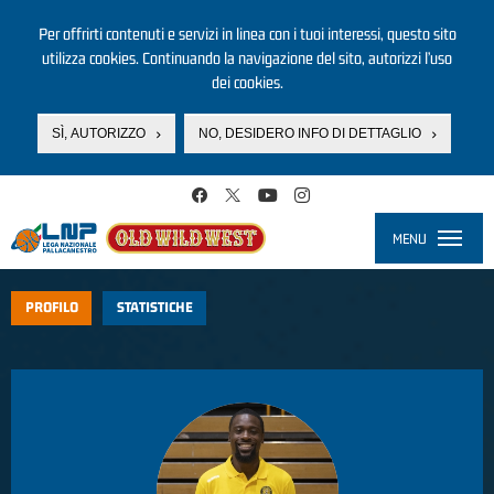
Per offrirti contenuti e servizi in linea con i tuoi interessi, questo sito
utilizza cookies. Continuando la navigazione del sito, autorizzi l’uso
dei cookies.
SÌ, AUTORIZZO
NO, DESIDERO INFO DI DETTAGLIO
Salta al contenuto principale
MENU
Toggle
navigati
PROFILO
STATISTICHE