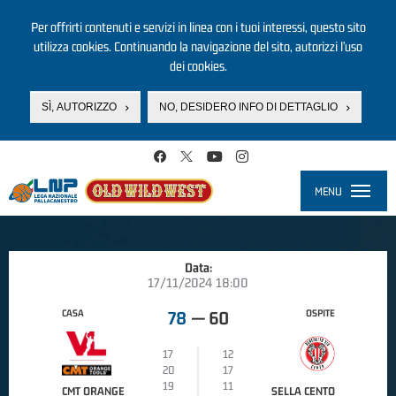
Per offrirti contenuti e servizi in linea con i tuoi interessi, questo sito
utilizza cookies. Continuando la navigazione del sito, autorizzi l’uso
dei cookies.
SÌ, AUTORIZZO
NO, DESIDERO INFO DI DETTAGLIO
Salta al contenuto principale
MENU
Toggle
navigati
Data:
17/11/2024 18:00
CASA
OSPITE
78
—
60
17
12
20
17
19
11
CMT ORANGE
SELLA CENTO