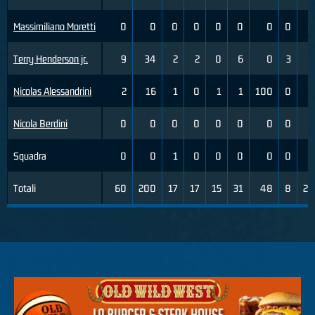
Massimiliano Moretti
0
0
0
0
0
0
0
0
0
Terry Henderson jr.
9
34
2
2
0
6
0
3
5
Nicolas Alessandrini
2
16
1
0
1
1
100
0
3
Nicola Berdini
0
0
0
0
0
0
0
0
0
Squadra
0
0
1
0
0
0
0
0
0
Totali
60
200
17
17
15
31
48
8
28