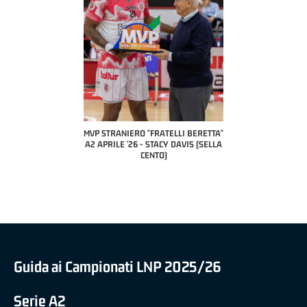
COACH OF THE MO
A2 APRILE '2
PILLASTRINI 
CIVID
ERO "FRATELLI BERETTA"
MVP "FRATELLI BERETTA" SAMUEL
'26 - STACY DAVIS (SELLA
DILAS B NAZIONALE APRILE '26 -
CENTO)
MARCO RESTELLI (TAV TREVIGLIO
BRIANZA BASKET)
Guida ai Campionati LNP 2025/26
Serie A2