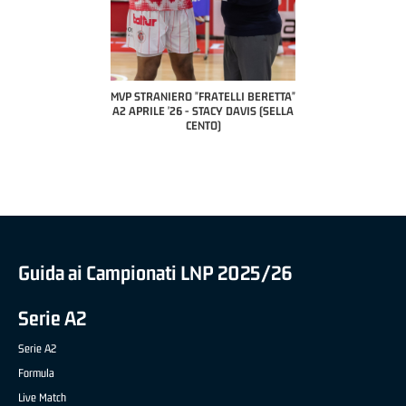
 "FRATELLI BERETTA"
MVP STRANIERO "FRATELLI BERETTA"
MVP "FRATELLI BER
6 - LUCA CESANA (UEB
A2 APRILE '26 - STACY DAVIS (SELLA
DILAS B NAZIONALE 
CO CIVIDALE)
CENTO)
MARCO RESTELLI (T
BRIANZA BA
Guida ai Campionati LNP 2025/26
Serie A2
Serie A2
Formula
Live Match