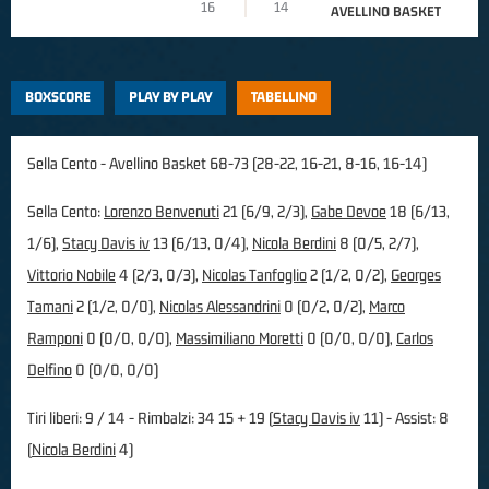
16
14
AVELLINO BASKET
BOXSCORE
PLAY BY PLAY
TABELLINO
Sella Cento - Avellino Basket 68-73 (28-22, 16-21, 8-16, 16-14)
Sella Cento:
Lorenzo Benvenuti
21 (6/9, 2/3),
Gabe Devoe
18 (6/13,
1/6),
Stacy Davis iv
13 (6/13, 0/4),
Nicola Berdini
8 (0/5, 2/7),
Vittorio Nobile
4 (2/3, 0/3),
Nicolas Tanfoglio
2 (1/2, 0/2),
Georges
Tamani
2 (1/2, 0/0),
Nicolas Alessandrini
0 (0/2, 0/2),
Marco
Ramponi
0 (0/0, 0/0),
Massimiliano Moretti
0 (0/0, 0/0),
Carlos
Delfino
0 (0/0, 0/0)
Tiri liberi: 9 / 14 - Rimbalzi: 34 15 + 19 (
Stacy Davis iv
11) - Assist: 8
(
Nicola Berdini
4)