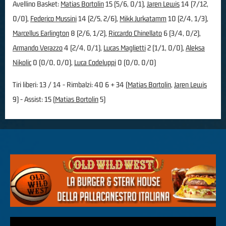
Avellino Basket:
Matias Bortolin
15 (5/6, 0/1),
Jaren Lewis
14 (7/12,
0/0),
Federico Mussini
14 (2/5, 2/6),
Mikk Jurkatamm
10 (2/4, 1/3),
Marcellus Earlington
8 (2/6, 1/2),
Riccardo Chinellato
6 (3/4, 0/2),
Armando Verazzo
4 (2/4, 0/1),
Lucas Maglietti
2 (1/1, 0/0),
Aleksa
Nikolic
0 (0/0, 0/0),
Luca Codeluppi
0 (0/0, 0/0)
Tiri liberi: 13 / 14 - Rimbalzi: 40 6 + 34 (
Matias Bortolin
,
Jaren Lewis
9) - Assist: 15 (
Matias Bortolin
5)