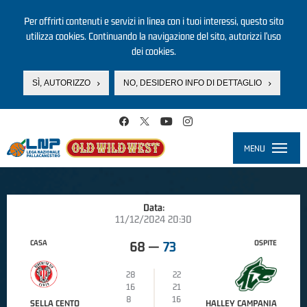
Per offrirti contenuti e servizi in linea con i tuoi interessi, questo sito
utilizza cookies. Continuando la navigazione del sito, autorizzi l’uso
dei cookies.
SÌ, AUTORIZZO
NO, DESIDERO INFO DI DETTAGLIO
Salta al contenuto principale
MENU
Toggle
navigati
Data:
11/12/2024 20:30
CASA
OSPITE
68
—
73
28
22
16
21
8
16
SELLA CENTO
HALLEY CAMPANIA