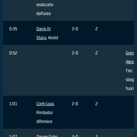
realizzato
dall'area
0:35
Davis IV
2-0
2
Stacy
, Assist
0:52
2-0
2
Grand
Aless
Tiro
sbagli
fuori 
1:01
Conti Luca
,
2-0
2
Rimbalzo
difensivo
1:07
Devoe Gabe
,
2-0
2