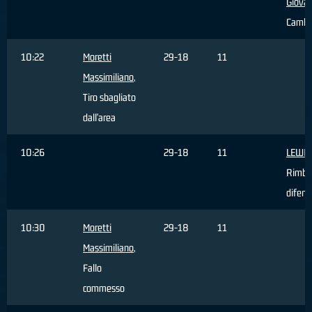
Giovan
Cambi
10:22
Moretti
29-18
11
Massimiliano
,
Tiro sbagliato
dall'area
10:26
29-18
11
LEWIS
Rimba
difens
10:30
Moretti
29-18
11
Massimiliano
,
Fallo
commesso