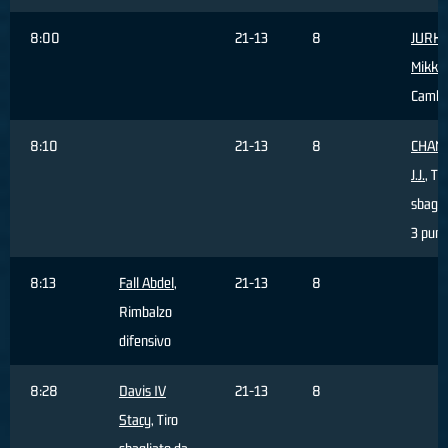
8:00
21-13
8
JURK
Mikk
,
Cambi
8:10
21-13
8
CHAN
J.J.
, Tir
sbagli
3 punt
8:13
Fall Abdel
,
21-13
8
Rimbalzo
difensivo
8:28
Davis IV
21-13
8
Stacy
, Tiro