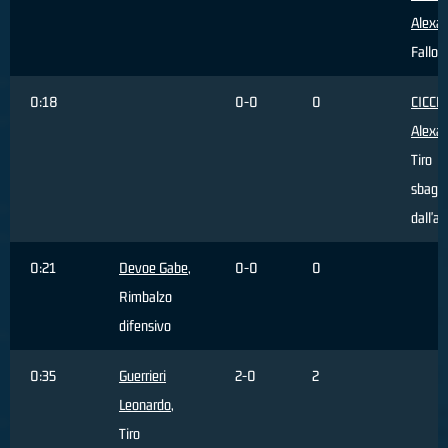
Alexa
Fallo 
0:18
0-0
0
CICCH
Alexa
Tiro
sbagli
dall'ar
0:21
Devoe Gabe
,
0-0
0
Rimbalzo
difensivo
0:35
Guerrieri
2-0
2
Leonardo
,
Tiro