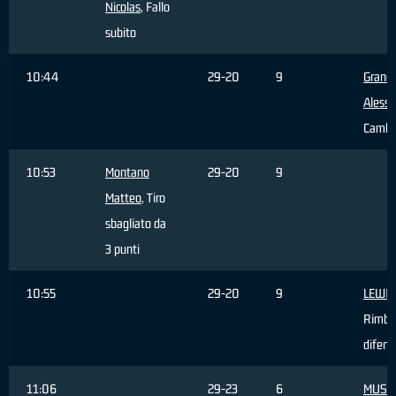
Nicolas
, Fallo
subito
10:44
29-20
9
Grand
Aless
Cambi
10:53
Montano
29-20
9
Matteo
, Tiro
sbagliato da
3 punti
10:55
29-20
9
LEWIS
Rimba
difens
11:06
29-23
6
MUSS