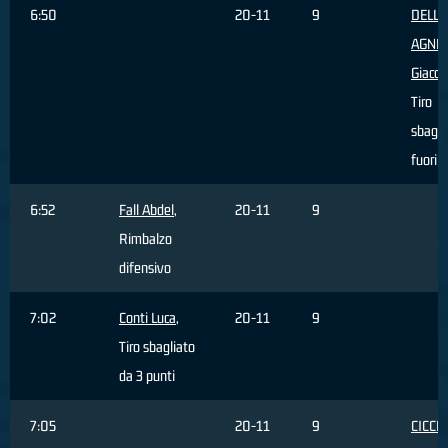
6:50
20-11
9
DELL'
AGNE
Giaco
Tiro
sbagli
fuori 
6:52
Fall Abdel
,
20-11
9
Rimbalzo
difensivo
7:02
Conti Luca
,
20-11
9
Tiro sbagliato
da 3 punti
7:05
20-11
9
CICCH