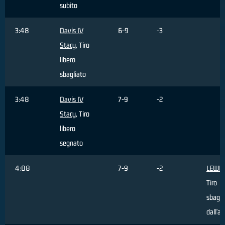
subito
3:48
Davis IV
6-9
-3
Stacy
, Tiro
libero
sbagliato
3:48
Davis IV
7-9
-2
Stacy
, Tiro
libero
segnato
4:08
7-9
-2
LEWIS
Tiro
sbagli
dall'ar