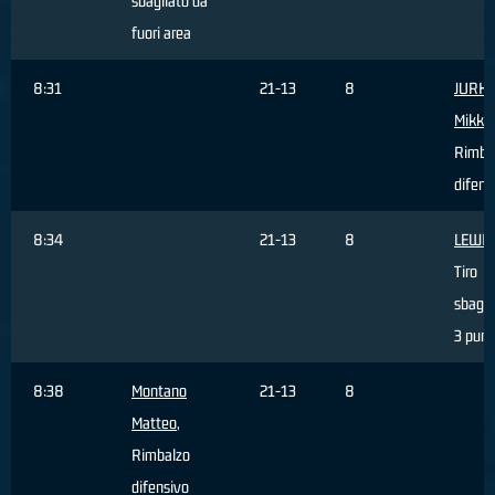
sbagliato da
fuori area
8:31
21-13
8
JURK
Mikk
,
Rimba
difens
8:34
21-13
8
LEWIS
Tiro
sbagli
3 punt
8:38
Montano
21-13
8
Matteo
,
Rimbalzo
difensivo