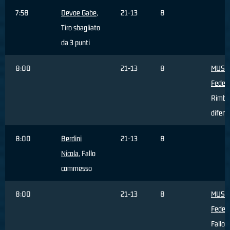
7:58
Devoe Gabe
,
21-13
8
Tiro sbagliato
da 3 punti
8:00
21-13
8
MUSS
Federi
Rimba
difens
8:00
Berdini
21-13
8
Nicola
, Fallo
commesso
8:00
21-13
8
MUSS
Federi
Fallo 