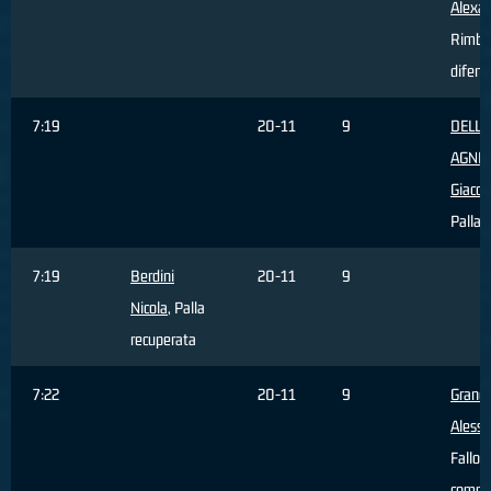
Alexa
Rimba
difens
7:19
20-11
9
DELL'
AGNE
Giaco
Palla 
7:19
Berdini
20-11
9
Nicola
, Palla
recuperata
7:22
20-11
9
Grand
Aless
Fallo
comm