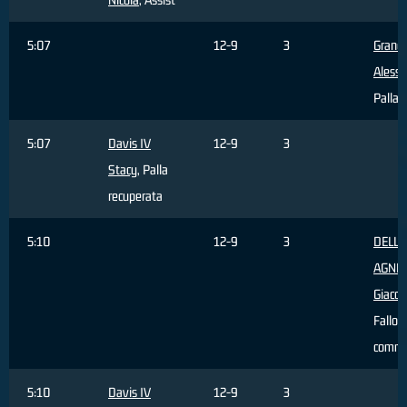
5:07
12-9
3
Grand
Aless
Palla 
5:07
Davis IV
12-9
3
Stacy
, Palla
recuperata
5:10
12-9
3
DELL'
AGNE
Giaco
Fallo
comm
5:10
Davis IV
12-9
3