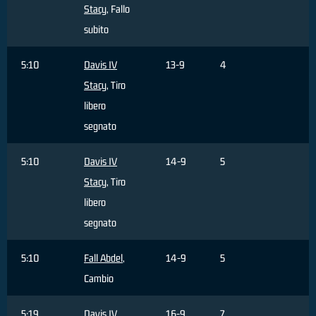
Stacy
, Fallo
subito
5:10
Davis IV
13-9
4
Stacy
, Tiro
libero
segnato
5:10
Davis IV
14-9
5
Stacy
, Tiro
libero
segnato
5:10
Fall Abdel
,
14-9
5
Cambio
5:19
Davis IV
16-9
7