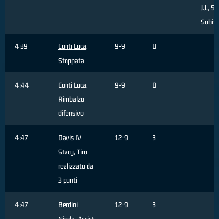
J.J.
, S
Subita
4:39
Conti Luca
,
9-9
0
Stoppata
4:44
Conti Luca
,
9-9
0
Rimbalzo
difensivo
4:47
Davis IV
12-9
3
Stacy
, Tiro
realizzato da
3 punti
4:47
Berdini
12-9
3
Nicola
, Assist