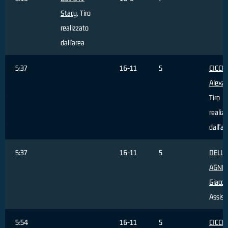
Stacy
, Tiro
realizzato
dall'area
5:37
16-11
5
CICCH
Alexa
Tiro
realiz
dall'ar
5:37
16-11
5
DELL'
AGNE
Giaco
Assist
5:54
16-11
5
CICCH