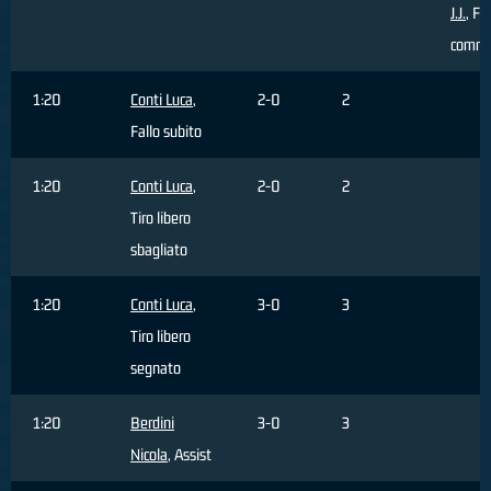
J.J.
, Fa
comm
1:20
Conti Luca
,
2-0
2
Fallo subito
1:20
Conti Luca
,
2-0
2
Tiro libero
sbagliato
1:20
Conti Luca
,
3-0
3
Tiro libero
segnato
1:20
Berdini
3-0
3
Nicola
, Assist