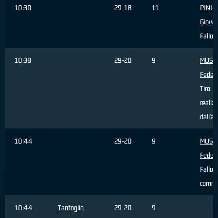
10:30
29-18
11
PINI
Giovan
Fallo 
10:38
29-20
9
MUSS
Federi
Tiro
realiz
dall'ar
10:44
29-20
9
MUSS
Federi
Fallo
comm
10:44
Tanfoglio
29-20
9