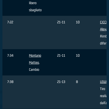
libero
sbagliato
7:22
21-11
10
CICCH
Alexa
Rimba
difens
7:34
Montano
21-11
10
Matteo
,
Cambio
7:38
21-13
8
LEWIS
Tiro
realiz
dall'ar