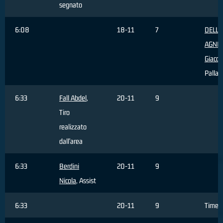
segnato
6:08
18-11
7
DELL'
AGNE
Giaco
Palla 
6:33
Fall Abdel
,
20-11
9
Tiro
realizzato
dall'area
6:33
Berdini
20-11
9
Nicola
, Assist
6:33
20-11
9
Timeo