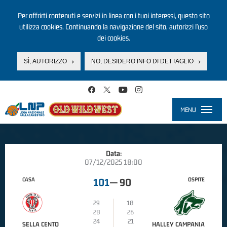
Per offrirti contenuti e servizi in linea con i tuoi interessi, questo sito
utilizza cookies. Continuando la navigazione del sito, autorizzi l’uso
dei cookies.
SÌ, AUTORIZZO
NO, DESIDERO INFO DI DETTAGLIO
Salta al contenuto principale
MENU
Toggle
navigati
Data:
07/12/2025 18:00
CASA
OSPITE
101
—
90
29
18
28
26
24
21
SELLA CENTO
HALLEY CAMPANIA