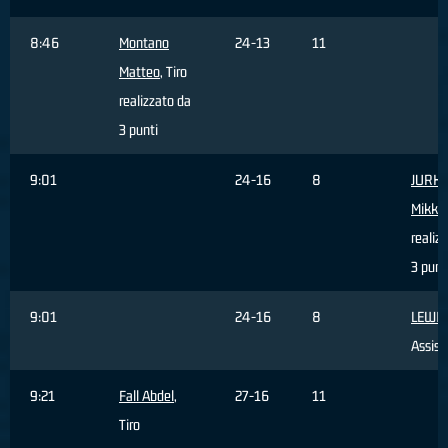
8:46
Montano
24-13
11
Matteo
, Tiro
realizzato da
3 punti
9:01
24-16
8
JURK
Mikk
, 
realiz
3 punt
9:01
24-16
8
LEWIS
Assist
9:21
Fall Abdel
,
27-16
11
Tiro