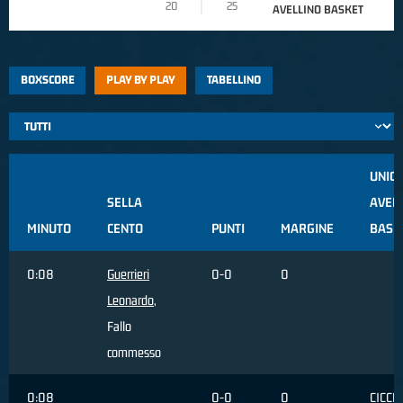
20
25
AVELLINO BASKET
BOXSCORE
PLAY BY PLAY
TABELLINO
UNIC
SELLA
AVEL
MINUTO
CENTO
PUNTI
MARGINE
BASK
0:08
Guerrieri
0-0
0
Leonardo
,
Fallo
commesso
0:08
0-0
0
CICCH