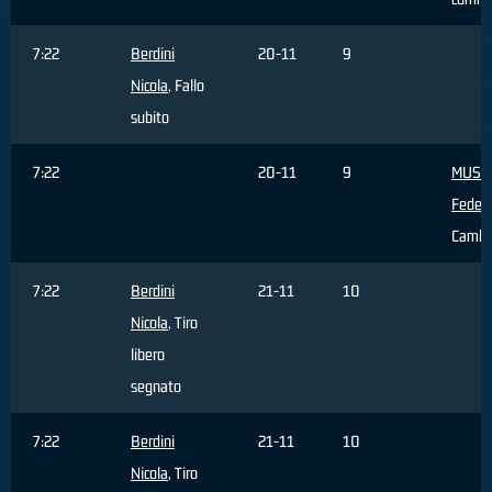
7:22
Berdini
20-11
9
Nicola
, Fallo
subito
7:22
20-11
9
MUSS
Federi
Cambi
7:22
Berdini
21-11
10
Nicola
, Tiro
libero
segnato
7:22
Berdini
21-11
10
Nicola
, Tiro