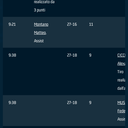
realizzato da
3 punti
9:21
Montano
27-16
11
Matteo
,
Assist
9:38
27-18
9
CICCH
Alexa
Tiro
realiz
dall'ar
9:38
27-18
9
MUSS
Federi
Assist